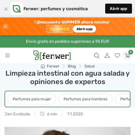
×
Ferwer: perfumes y cosmética
Abrir app
⚡
¡Descuento SUMMER ahora mismo!
×
SUMMER
Abrir app
Envío gratis en pedidos superiores a 95 EUR
0
Ferwer
Blog
Salud
Limpieza intestinal con agua salada y
opiniones de expertos
Perfumes para mujer
Perfumes para hombres
Perfume
Jan Svoboda
6 min
7.1.2025