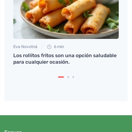
Eva Novotná
6 min
Petr N
e para
Los rollitos fritos son una opción saludable
# Los
para cualquier ocasión.
sabe