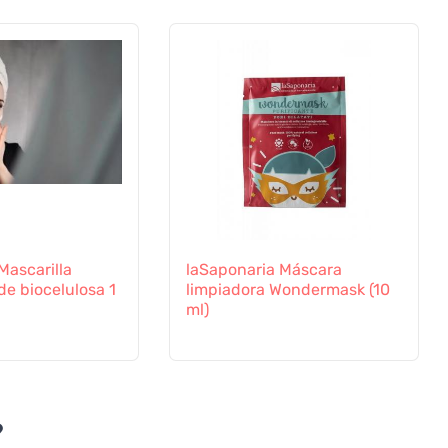
Mascarilla
laSaponaria Máscara
de biocelulosa 1
limpiadora Wondermask (10
ml)
?