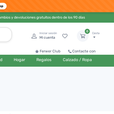
pp
ambios y devoluciones gratuitos dentro de los 90 días
0
Iniciar sesión
Cesta
Mi cuenta
Ferwer Club
Contacte con
ud
Hogar
Regalos
Calzado / Ropa