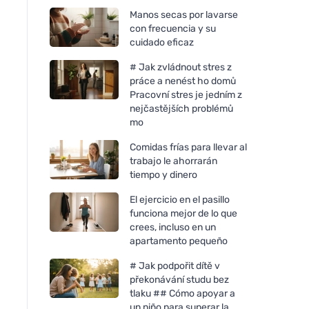
Manos secas por lavarse
con frecuencia y su
cuidado eficaz
# Jak zvládnout stres z
práce a nenést ho domů
Pracovní stres je jedním z
nejčastějších problémů
mo
Comidas frías para llevar al
trabajo le ahorrarán
tiempo y dinero
El ejercicio en el pasillo
funciona mejor de lo que
crees, incluso en un
apartamento pequeño
# Jak podpořit dítě v
překonávání studu bez
tlaku ## Cómo apoyar a
un niño para superar la