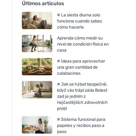
Últimos artículos
# La siesta diurna solo
funciona cuando sabes
cómo hacerla
Aprenda cómo medir su
nivel de condición física en
casa
# Ideas para aprovechar
una gran cantidad de
calabacines
# Jak se hýbat bezpečně,
když vás trápí záda Bolest
zad je jedním z
nejčastějších zdravotních
probl
# Sistema funcional para
papeles y recibos paso a
paso