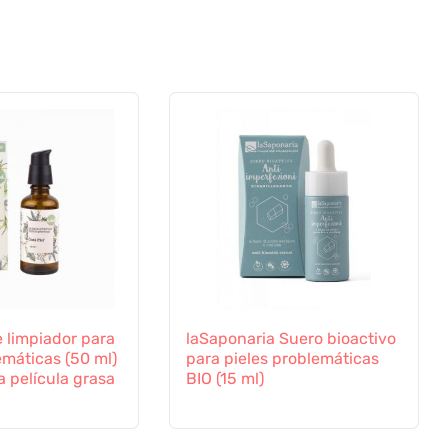
e limpiador para
laSaponaria Suero bioactivo
emáticas (50 ml)
para pieles problemáticas
a película grasa
BIO (15 ml)