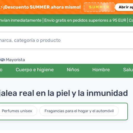
⚡
¡Descuento SUMMER ahora mismo!
SUMMER
Abrir a
envían inmediatamente |
Envío gratis en pedidos superiores a 95 EUR
| C
Mayorista
ro
Cuerpo e higiene
Niños
Hombre
Sal
alea real en la piel y la inmunidad
Perfumes unisex
Fragancias para el hogar y el automóvil