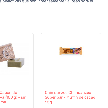
as bioactivas que son inmensamente valiosas para el
e Jabón de
Chimpanzee Chimpanzee
va (100 g) - sin
Super bar - Muffin de cacao
alma
55g