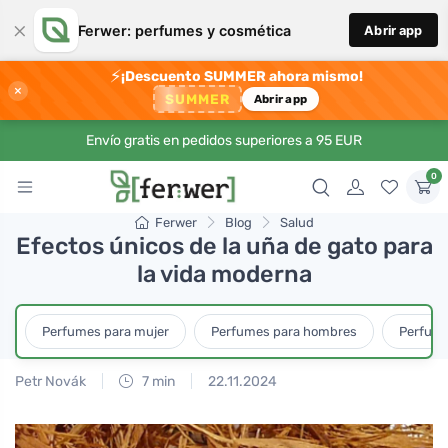
×
Ferwer: perfumes y cosmética
Abrir app
⚡
¡Descuento SUMMER ahora mismo!
×
SUMMER
Abrir app
Envío gratis en pedidos superiores a 95 EUR
0
Ferwer
Blog
Salud
Efectos únicos de la uña de gato para
la vida moderna
Perfumes para mujer
Perfumes para hombres
Perfume
Petr Novák
7 min
22.11.2024