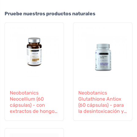
Pruebe nuestros productos naturales
Neobotanics
Neobotanics
Neocellium (60
Glutathione Antiox
cápsulas) - con
(60 cápsulas) - para
extractos de hongos
la desintoxicación y
vitales y ginseng
el apoyo a la
inmunidad