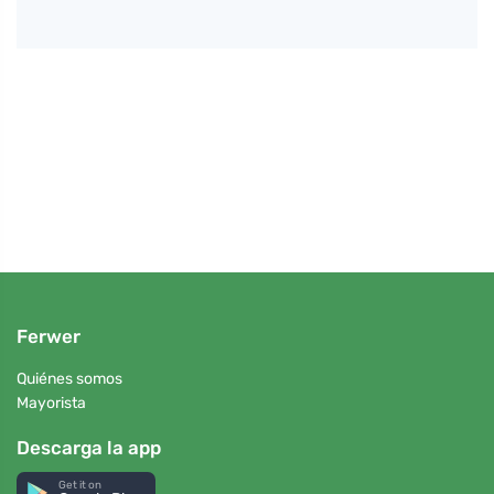
Petr N
o
Todo 
salud
Ferwer
Quiénes somos
Mayorista
Descarga la app
Get it on