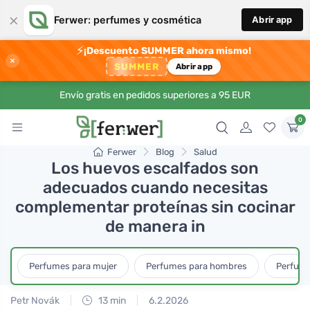
×
Ferwer: perfumes y cosmética
Abrir app
⚡
¡Descuento SUMMER ahora mismo!
×
SUMMER
Abrir app
Envío gratis en pedidos superiores a 95 EUR
0
Ferwer
Blog
Salud
Los huevos escalfados son
adecuados cuando necesitas
complementar proteínas sin cocinar
de manera in
Perfumes para mujer
Perfumes para hombres
Perfume
Petr Novák
13 min
6.2.2026