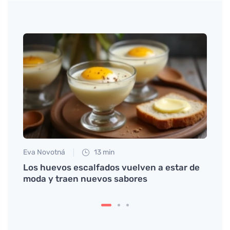
Eva Novotná
13 min
Anna 
říká
Los huevos escalfados vuelven a estar de
Ensal
moda y traen nuevos sabores
para 