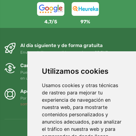
4,7/5
97%
Al día siguiente y de forma gratuita
Envío gratuito para pedidos superiores a 95 EUR
Cambios y devoluciones gratuitos
Utilizamos cookies
Puede devolver o cambiar su pedido en cualquier momento
en un plazo de 90 días
Usamos cookies y otras técnicas
Apoyamos a Trees.org
de rastreo para mejorar tu
Por cada pedido plantamos un árbol. Leer más
Quiénes
experiencia de navegación en
somos
.
nuestra web, para mostrarte
contenidos personalizados y
anuncios adecuados, para analizar
el tráfico en nuestra web y para