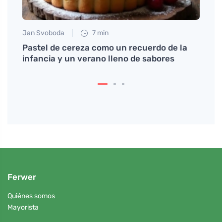
Jan Svoboda
7 min
Tomáš
pí
Pastel de cereza como un recuerdo de la
Alerg
ích
infancia y un verano lleno de sabores
Ferwer
Quiénes somos
Mayorista