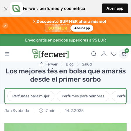
×
Ferwer: perfumes y cosmética
Abrir app
⚡
¡Descuento SUMMER ahora mismo!
×
SUMMER
Abrir app
Envío gratis en pedidos superiores a 95 EUR
0
Ferwer
Blog
Salud
Los mejores tés en bolsa que amarás
desde el primer sorbo
Perfumes para mujer
Perfumes para hombres
Perfume
Jan Svoboda
7 min
14.2.2025