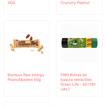
VEG
Crunchy Peanut
Bombus Raw energy
FINO Bolsas de
Peanut&dates 50g
basura retráctiles
Green Life - 60 l (10
uds.)