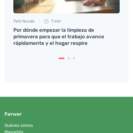
Petr Novák
7 min
Tomáš
s
Por dónde empezar la limpieza de
Secre
primavera para que el trabajo avance
real
rápidamente y el hogar respire
Ferwer
Quiénes somos
Mayorista