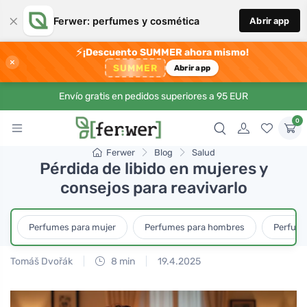
×
Ferwer: perfumes y cosmética
Abrir app
⚡
¡Descuento SUMMER ahora mismo!
×
SUMMER
Abrir app
Envío gratis en pedidos superiores a 95 EUR
0
Ferwer
Blog
Salud
Pérdida de libido en mujeres y
consejos para reavivarlo
Perfumes para mujer
Perfumes para hombres
Perfume
Tomáš Dvořák
8 min
19.4.2025