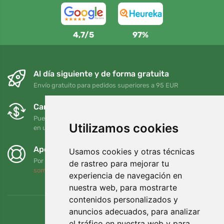
4,7/5
97%
Al día siguiente y de forma gratuita
Envío gratuito para pedidos superiores a 95 EUR
Cambios y devoluciones gratuitos
Puede devolver o cambiar su pedido en cualquier momento
Utilizamos cookies
en un plazo de 90 días
Apoyamos a Trees.org
Usamos cookies y otras técnicas
Por cada pedido plantamos un árbol. Leer más
Quiénes
de rastreo para mejorar tu
somos
.
experiencia de navegación en
nuestra web, para mostrarte
contenidos personalizados y
anuncios adecuados, para analizar
el tráfico en nuestra web y para