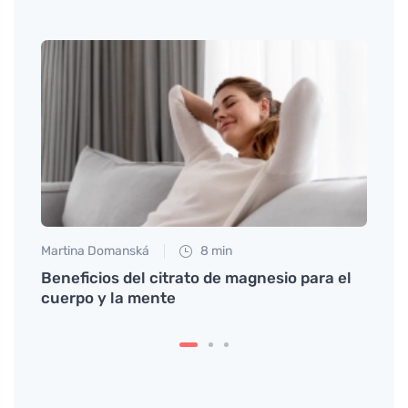
Martina Domanská
8 min
Petr N
s
Beneficios del citrato de magnesio para el
# Pro
cuerpo y la mente
Třes 
mnoh