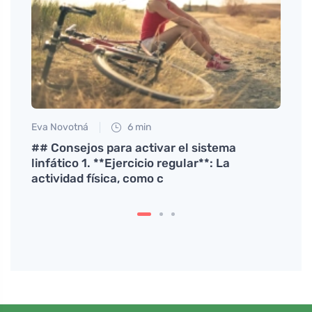
Eva Novotná
6 min
Anna 
## Consejos para activar el sistema
Descu
linfático 1. **Ejercicio regular**: La
refré
actividad física, como c