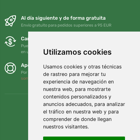
Al día siguiente y de forma gratuita
Envío gratuito para pedidos superiores a 95 EUR
Cambios y devoluciones gratuitos
Puede devolver o cambiar su pedido en cualquier momento
Utilizamos cookies
en un plazo de 90 días
Apoyamos a Trees.org
Usamos cookies y otras técnicas
Por cada pedido plantamos un árbol. Leer más
Quiénes
de rastreo para mejorar tu
somos
.
experiencia de navegación en
nuestra web, para mostrarte
contenidos personalizados y
anuncios adecuados, para analizar
el tráfico en nuestra web y para
comprender de donde llegan
nuestros visitantes.