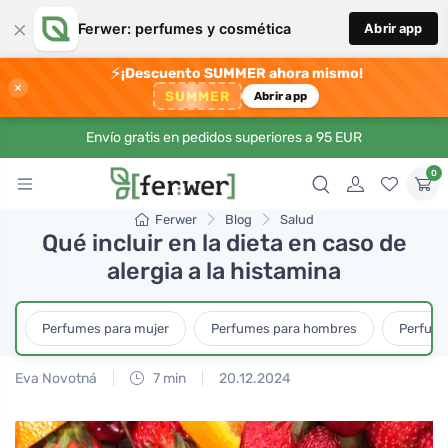
×
Ferwer: perfumes y cosmética
Abrir app
⚡
¡Descuento SUMMER ahora mismo!
×
SUMMER
Abrir app
Envío gratis en pedidos superiores a 95 EUR
0
Ferwer
Blog
Salud
Qué incluir en la dieta en caso de
alergia a la histamina
Perfumes para mujer
Perfumes para hombres
Perfume
Eva Novotná
7 min
20.12.2024