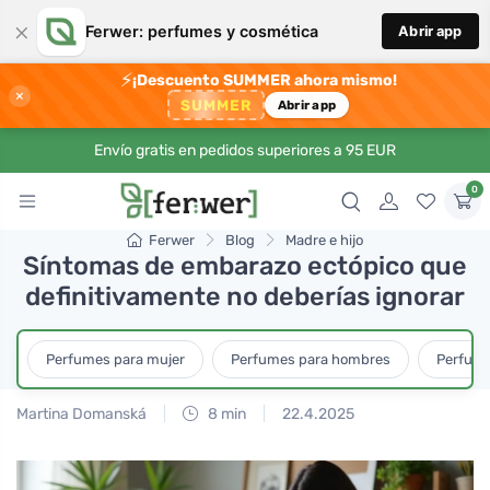
×
Ferwer: perfumes y cosmética
Abrir app
⚡
¡Descuento SUMMER ahora mismo!
×
SUMMER
Abrir app
Envío gratis en pedidos superiores a 95 EUR
0
Ferwer
Blog
Madre e hijo
Síntomas de embarazo ectópico que
definitivamente no deberías ignorar
Perfumes para mujer
Perfumes para hombres
Perfume
Martina Domanská
8 min
22.4.2025