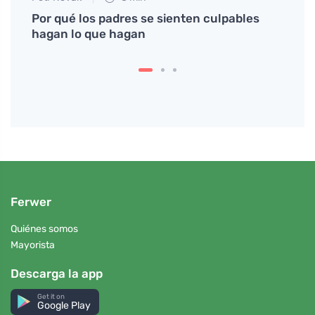
é no
Por qué los padres se sienten culpables
# Cóm
hagan lo que hagan
inclu
Ferwer
Quiénes somos
Mayorista
Descarga la app
Get it on
Google Play