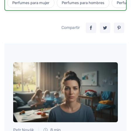
Perfumes para mujer
Perfumes para hombres
Perfume
Compartir
Petr Novák
8 min
Petr N