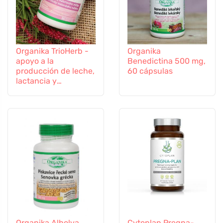
Organika TrioHerb -
Organika
apoyo a la
Benedictina 500 mg,
producción de leche,
60 cápsulas
lactancia y
amamantamiento, 60
cápsulas
Organika Alholva
Cytoplan Pregna-