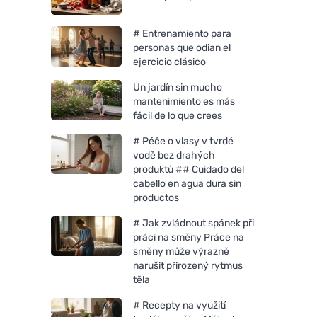
# Entrenamiento para
personas que odian el
ejercicio clásico
Un jardín sin mucho
mantenimiento es más
fácil de lo que crees
# Péče o vlasy v tvrdé
vodě bez drahých
produktů ## Cuidado del
cabello en agua dura sin
productos
# Jak zvládnout spánek při
práci na směny Práce na
směny může výrazně
narušit přirozený rytmus
těla
# Recepty na využití