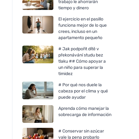
trabajo le ahorrarán
tiempo y dinero
El ejercicio en el pasillo
funciona mejor de lo que
crees, incluso en un
apartamento pequeño
# Jak podpořit dítě v
překonávání studu bez
tlaku ## Cómo apoyar a
un niño para superar la
timidez
# Por qué nos duele la
cabeza por el clima y qué
puede ayudar
Aprenda cómo manejar la
sobrecarga de información
# Conservar sin azúcar
vale la pena probarlo