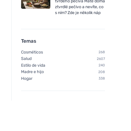
tvrdého pečiva Máte doma
ztvrdlé pečivo a nevíte, co
s ním? Zde je několik náp
Temas
Cosméticos
268
Salud
2607
Estilo de vida
240
Madre e hijo
208
Hogar
338