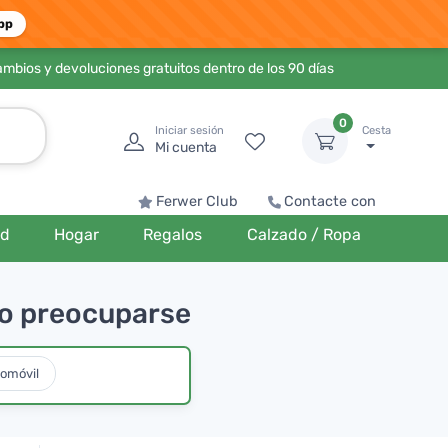
pp
ambios y devoluciones gratuitos dentro de los 90 días
0
Iniciar sesión
Cesta
Mi cuenta
Ferwer Club
Contacte con
ud
Hogar
Regalos
Calzado / Ropa
o preocuparse
tomóvil