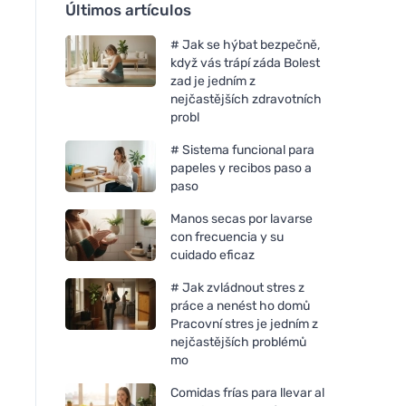
Últimos artículos
# Jak se hýbat bezpečně,
když vás trápí záda Bolest
zad je jedním z
nejčastějších zdravotních
probl
# Sistema funcional para
papeles y recibos paso a
paso
Manos secas por lavarse
con frecuencia y su
cuidado eficaz
# Jak zvládnout stres z
práce a nenést ho domů
Pracovní stres je jedním z
nejčastějších problémů
mo
Comidas frías para llevar al