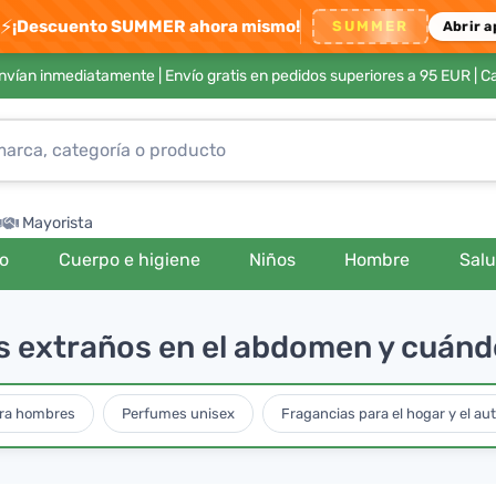
⚡
¡Descuento SUMMER ahora mismo!
SUMMER
Abrir a
envían inmediatamente |
Envío gratis en pedidos superiores a 95 EUR
| C
Mayorista
ro
Cuerpo e higiene
Niños
Hombre
Sal
 extraños en el abdomen y cuánd
ra hombres
Perfumes unisex
Fragancias para el hogar y el au