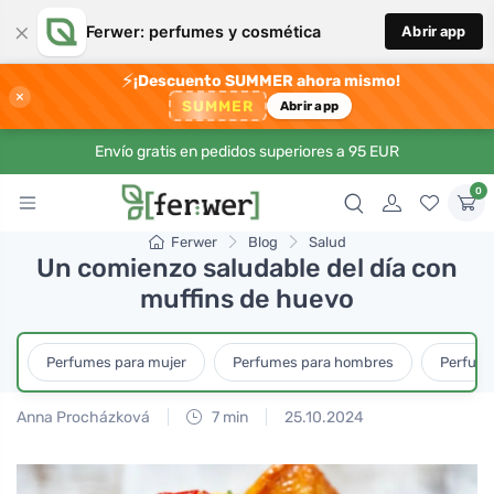
×
Ferwer: perfumes y cosmética
Abrir app
⚡
¡Descuento SUMMER ahora mismo!
×
SUMMER
Abrir app
Envío gratis en pedidos superiores a 95 EUR
0
Ferwer
Blog
Salud
Un comienzo saludable del día con
muffins de huevo
Perfumes para mujer
Perfumes para hombres
Perfume
Anna Procházková
7 min
25.10.2024