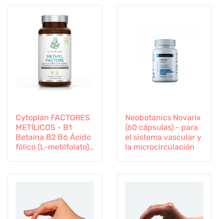
Cytoplan FACTORES
Neobotanics Novarix
METÍLICOS - B1
(60 cápsulas) - para
Betaína B2 B6 Ácido
el sistema vascular y
fólico (L-metilfolato)
la microcirculación
Vitamina B12 y Zinc,
60 cápsulas