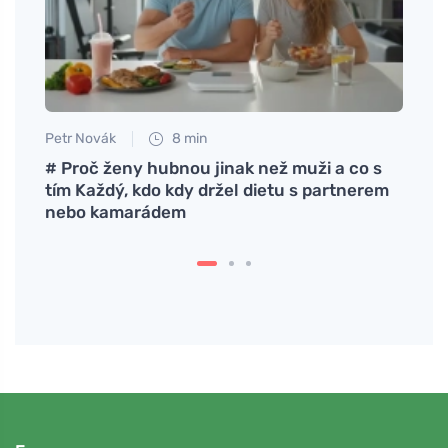
Petr Novák
8 min
Eva No
# Proč ženy hubnou jinak než muži a co s
La me
tím Každý, kdo kdy držel dietu s partnerem
nebo kamarádem