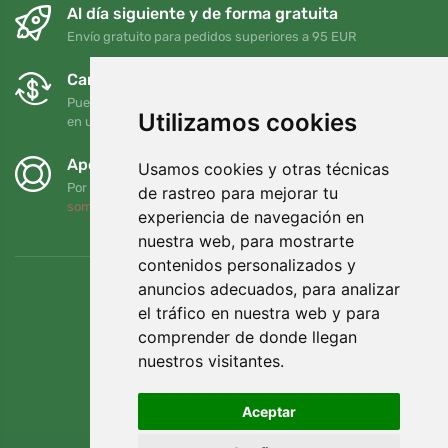
Al día siguiente y de forma gratuita
Envío gratuito para pedidos superiores a 95 EUR
Cambios y devoluciones gratuitos
Puede devolver o cambiar su pedido en cualquier momento
Utilizamos cookies
en un plazo de 90 días
Apoyamos a Trees.org
Usamos cookies y otras técnicas
Por cada pedido plantamos un árbol. Leer más
Quiénes
de rastreo para mejorar tu
somos
.
experiencia de navegación en
nuestra web, para mostrarte
contenidos personalizados y
anuncios adecuados, para analizar
el tráfico en nuestra web y para
comprender de donde llegan
nuestros visitantes.
Aceptar