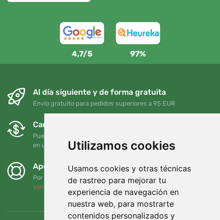
4,7/5
97%
Al día siguiente y de forma gratuita
Envío gratuito para pedidos superiores a 95 EUR
Cambios y devoluciones gratuitos
Puede devolver o cambiar su pedido en cualquier momento
Utilizamos cookies
en un plazo de 90 días
Apoyamos a Trees.org
Usamos cookies y otras técnicas
Por cada pedido plantamos un árbol. Leer más
Quiénes
de rastreo para mejorar tu
somos
.
experiencia de navegación en
nuestra web, para mostrarte
contenidos personalizados y