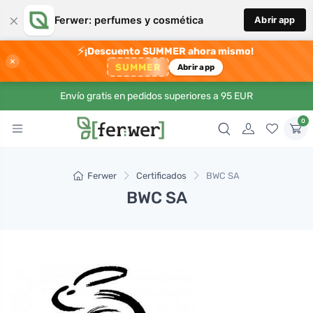
×
Ferwer: perfumes y cosmética
Abrir app
⚡
¡Descuento SUMMER ahora mismo!
×
SUMMER
Abrir app
Envío gratis en pedidos superiores a 95 EUR
0
Ferwer
Certificados
BWC SA
BWC SA