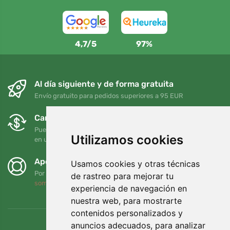
4,7/5
97%
Al día siguiente y de forma gratuita
Envío gratuito para pedidos superiores a 95 EUR
Cambios y devoluciones gratuitos
Puede devolver o cambiar su pedido en cualquier momento
Utilizamos cookies
en un plazo de 90 días
Apoyamos a Trees.org
Usamos cookies y otras técnicas
Por cada pedido plantamos un árbol. Leer más
Quiénes
de rastreo para mejorar tu
somos
.
experiencia de navegación en
nuestra web, para mostrarte
contenidos personalizados y
anuncios adecuados, para analizar