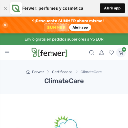
×
Ferwer: perfumes y cosmética
Abrir app
⚡
¡Descuento SUMMER ahora mismo!
×
SUMMER
Abrir app
Envío gratis en pedidos superiores a 95 EUR
0
Ferwer
Certificados
ClimateCare
ClimateCare