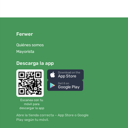
Ferwer
Quiénes somos
Mayorista
Descarga la app
Download on the
App Store
Get it on
Google Play
Escanea con tu
móvil para
descargar la app
Abre la tienda correcta – App Store o Google
Play según tu móvil.