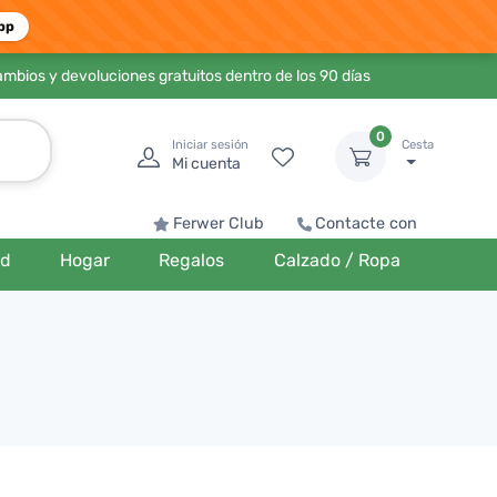
pp
ambios y devoluciones gratuitos dentro de los 90 días
0
Iniciar sesión
Cesta
Mi cuenta
Ferwer Club
Contacte con
ud
Hogar
Regalos
Calzado / Ropa