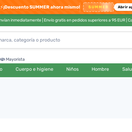
⚡
¡Descuento SUMMER ahora mismo!
SUMMER
Abrir a
envían inmediatamente |
Envío gratis en pedidos superiores a 95 EUR
| C
Mayorista
ro
Cuerpo e higiene
Niños
Hombre
Sal