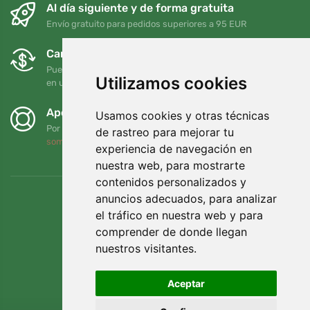
Al día siguiente y de forma gratuita
Envío gratuito para pedidos superiores a 95 EUR
Cambios y devoluciones gratuitos
Puede devolver o cambiar su pedido en cualquier momento
Utilizamos cookies
en un plazo de 90 días
Apoyamos a Trees.org
Usamos cookies y otras técnicas
Por cada pedido plantamos un árbol. Leer más
Quiénes
de rastreo para mejorar tu
somos
.
experiencia de navegación en
nuestra web, para mostrarte
contenidos personalizados y
anuncios adecuados, para analizar
el tráfico en nuestra web y para
comprender de donde llegan
nuestros visitantes.
Aceptar