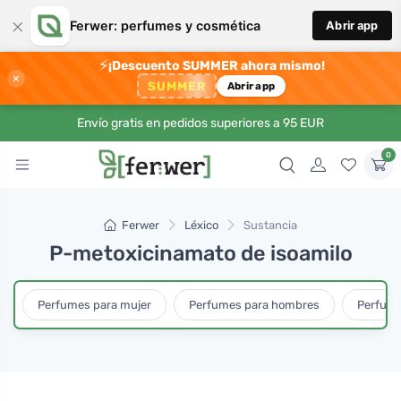
×
Ferwer: perfumes y cosmética
Abrir app
⚡
¡Descuento SUMMER ahora mismo!
×
SUMMER
Abrir app
Envío gratis en pedidos superiores a 95 EUR
0
Ferwer
Léxico
Sustancia
P-metoxicinamato de isoamilo
Perfumes para mujer
Perfumes para hombres
Perfume