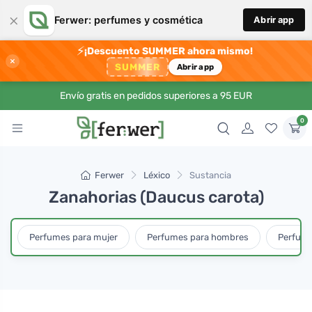
×
Ferwer: perfumes y cosmética
Abrir app
⚡
¡Descuento SUMMER ahora mismo!
×
SUMMER
Abrir app
Envío gratis en pedidos superiores a 95 EUR
0
Ferwer
Léxico
Sustancia
Zanahorias (Daucus carota)
Perfumes para mujer
Perfumes para hombres
Perfume