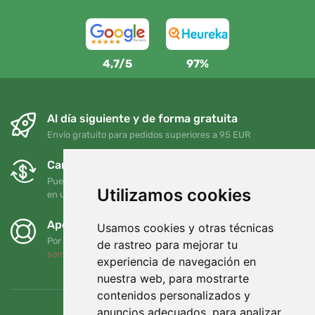
4,7/5
97%
Al día siguiente y de forma gratuita
Envío gratuito para pedidos superiores a 95 EUR
Cambios y devoluciones gratuitos
Puede devolver o cambiar su pedido en cualquier momento
Utilizamos cookies
en un plazo de 90 días
Apoyamos a Trees.org
Usamos cookies y otras técnicas
Por cada pedido plantamos un árbol. Leer más
Quiénes
de rastreo para mejorar tu
somos
.
experiencia de navegación en
nuestra web, para mostrarte
contenidos personalizados y
anuncios adecuados, para analizar