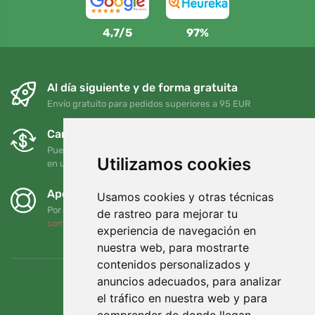
4,7/5
97%
Al día siguiente y de forma gratuita
Envío gratuito para pedidos superiores a 95 EUR
Cambios y devoluciones gratuitos
Puede devolver o cambiar su pedido en cualquier momento
Utilizamos cookies
en un plazo de 90 días
Apoyamos a Trees.org
Usamos cookies y otras técnicas
Por cada pedido plantamos un árbol. Leer más
Quiénes
de rastreo para mejorar tu
somos
.
experiencia de navegación en
nuestra web, para mostrarte
contenidos personalizados y
anuncios adecuados, para analizar
el tráfico en nuestra web y para