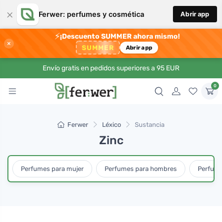
×
Ferwer: perfumes y cosmética
Abrir app
⚡
¡Descuento SUMMER ahora mismo!
×
SUMMER
Abrir app
Envío gratis en pedidos superiores a 95 EUR
0
Ferwer
Léxico
Sustancia
Zinc
Perfumes para mujer
Perfumes para hombres
Perfume