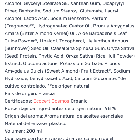
Alcohol, Glyceryl Stearate SE, Xanthan Gum, Dicaprylyl
Ether, Bentonite, Sodium Stearoyl Glutamate, Lauryl
Alcohol, Lactic Acid, Sodium Benzoate, Parfum
(Fragrance)**, Hydrogenated Castor Oil, Prunus Amygdalus
Amara (Bitter Almond Kernel) Oil, Aloe Barbadensis Leaf
Juice Powder*, Linalool, Tocopherol, Helianthus Annuus
(Sunflower) Seed Oil, Caesalpina Spinosa Gum, Oryza Sativa
(Seed) Protein, Phytic Acid, Oryza Sativa (Rice Hull Powder)
Extract, Gluconolactone, Potassium Sorbate, Prunus
Amygdalus Dulcis (Sweet Almond) Fruit Extract*, Sodium
Hydroxide, Dehydroacetic Acid, Calcium Gluconate. *de
cultivo controlado, **de origen natural
País de origen: Francia
Certificados:
Ecocert
Cosmos
Organic
Porcentaje de ingredientes de origen natural: 98 %
Origen del aroma: Aroma natural de aceites esenciales
Material del envase: plástico
Volumen: 200 ml
Qué hacer con los envases: Una vez consumido el