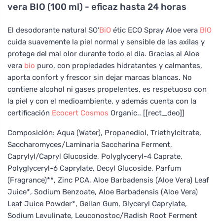
vera BIO (100 ml) - eficaz hasta 24 horas
El desodorante natural SO’
BiO
étic ECO Spray Aloe vera
BIO
cuida suavemente la piel normal y sensible de las axilas y
protege del mal olor durante todo el día. Gracias al Aloe
vera
bio
puro, con propiedades hidratantes y calmantes,
aporta confort y frescor sin dejar marcas blancas. No
contiene alcohol ni gases propelentes, es respetuoso con
la piel y con el medioambiente, y además cuenta con la
certificación
Ecocert
Cosmos
Organic.. [[rect_deo]]
Composición: Aqua (Water), Propanediol, Triethylcitrate,
Saccharomyces/Laminaria Saccharina Ferment,
Caprylyl/Capryl Glucoside, Polyglyceryl-4 Caprate,
Polyglyceryl-6 Caprylate, Decyl Glucoside, Parfum
(Fragrance)**, Zinc PCA, Aloe Barbadensis (Aloe Vera) Leaf
Juice*, Sodium Benzoate, Aloe Barbadensis (Aloe Vera)
Leaf Juice Powder*, Gellan Gum, Glyceryl Caprylate,
Sodium Levulinate, Leuconostoc/Radish Root Ferment