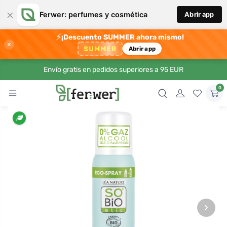
×
Ferwer: perfumes y cosmética
Abrir app
⚡
¡Descuento SUMMER ahora mismo!
×
SUMMER
Abrir app
Envío gratis en pedidos superiores a 95 EUR
0
›