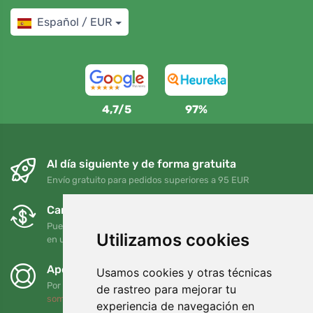
Español / EUR
4,7/5
97%
Al día siguiente y de forma gratuita
Envío gratuito para pedidos superiores a 95 EUR
Cambios y devoluciones gratuitos
Puede devolver o cambiar su pedido en cualquier momento
Utilizamos cookies
en un plazo de 90 días
Apoyamos a Trees.org
Usamos cookies y otras técnicas
Por cada pedido plantamos un árbol. Leer más
Quiénes
de rastreo para mejorar tu
somos
.
experiencia de navegación en