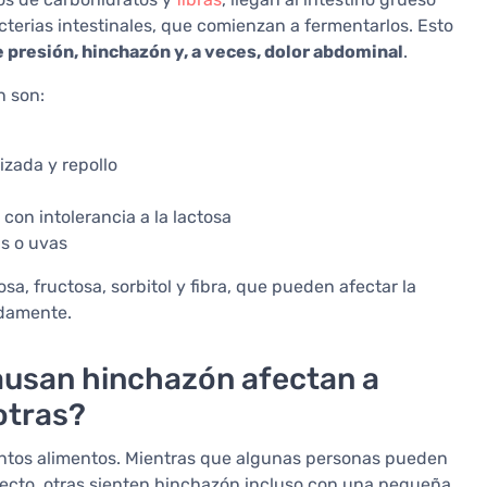
bacterias intestinales, que comienzan a fermentarlos. Esto
 presión, hinchazón y, a veces, dolor abdominal
.
n son:
 rizada y repollo
con intolerancia a la lactosa
s o uvas
, fructosa, sorbitol y fibra, que pueden afectar la
adamente.
ausan hinchazón afectan a
otras?
intos alimentos. Mientras que algunas personas pueden
ecto, otras sienten hinchazón incluso con una pequeña