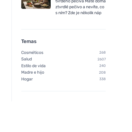
tvrdého pečiva Máte doma
ztvrdlé pečivo a nevíte, co
s ním? Zde je několik náp
Temas
Cosméticos
268
Salud
2607
Estilo de vida
240
Madre e hijo
208
Hogar
338