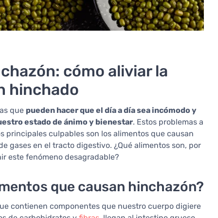
chazón: cómo aliviar la
n hinchado
ias que
pueden hacer que el día a día sea incómodo y
nuestro estado de ánimo y bienestar
. Estos problemas a
 principales culpables son los alimentos que causan
 gases en el tracto digestivo. ¿Qué alimentos son, por
ir este fenómeno desagradable?
imentos que causan hinchazón?
que contienen componentes que nuestro cuerpo digiere
pos de carbohidratos y
fibras
, llegan al intestino grueso