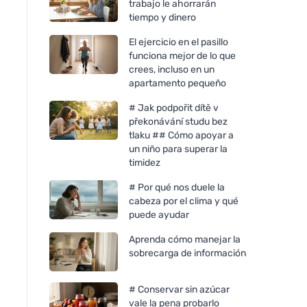
trabajo le ahorrarán
tiempo y dinero
El ejercicio en el pasillo
funciona mejor de lo que
crees, incluso en un
apartamento pequeño
# Jak podpořit dítě v
překonávání studu bez
tlaku ## Cómo apoyar a
un niño para superar la
timidez
# Por qué nos duele la
cabeza por el clima y qué
puede ayudar
Aprenda cómo manejar la
sobrecarga de información
# Conservar sin azúcar
vale la pena probarlo