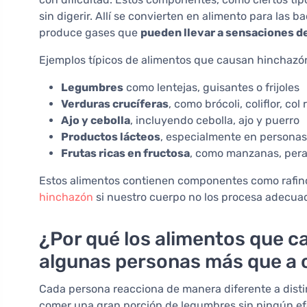
sin digerir. Allí se convierten en alimento para las 
produce gases que
pueden llevar a sensaciones de
Ejemplos típicos de alimentos que causan hinchazó
Legumbres
como lentejas, guisantes o frijoles
Verduras crucíferas
, como brócoli, coliflor, col
Ajo y cebolla
, incluyendo cebolla, ajo y puerro
Productos lácteos
, especialmente en personas 
Frutas ricas en fructosa
, como manzanas, pera
Estos alimentos contienen componentes como rafinosa
hinchazón
si nuestro cuerpo no los procesa adecu
¿Por qué los alimentos que c
algunas personas más que a 
Cada persona reacciona de manera diferente a dist
comer una gran porción de legumbres sin ningún ef