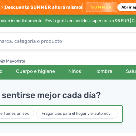
⚡
¡Descuento SUMMER ahora mismo!
SUMMER
Abrir a
envían inmediatamente |
Envío gratis en pedidos superiores a 95 EUR
| C
Mayorista
ro
Cuerpo e higiene
Niños
Hombre
Sal
 sentirse mejor cada día?
erfumes unisex
Fragancias para el hogar y el automóvil