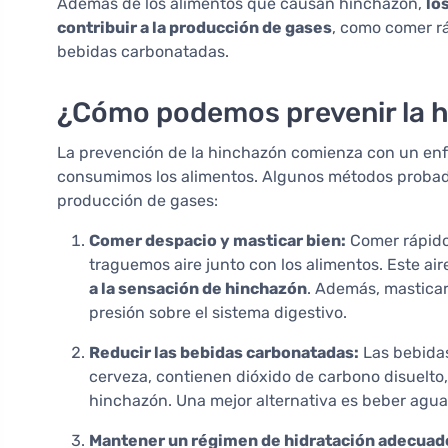
Además de los alimentos que causan hinchazón,
lo
contribuir a la producción de gases
, como comer rá
bebidas carbonatadas.
¿Cómo podemos prevenir la 
La prevención de la hinchazón comienza con un en
consumimos los alimentos. Algunos métodos probado
producción de gases:
Comer despacio y masticar bien:
Comer rápido
traguemos aire junto con los alimentos. Este ai
a la sensación de hinchazón
. Además, masticar 
presión sobre el sistema digestivo.
Reducir las bebidas carbonatadas:
Las bebidas
cerveza, contienen dióxido de carbono disuelto,
hinchazón. Una mejor alternativa es beber agua
Mantener un régimen de hidratación adecuad