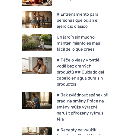
# Entrenamiento para
personas que odian el
ejercicio clásico
Un jardín sin mucho
mantenimiento es más
fácil de lo que crees
# Péče o vlasy v tvrdé
vodě bez drahých
produktů ## Cuidado del
cabello en agua dura sin
productos
# Jak zvládnout spánek při
práci na směny Práce na
směny může výrazně
narušit přirozený rytmus
těla
# Recepty na využití