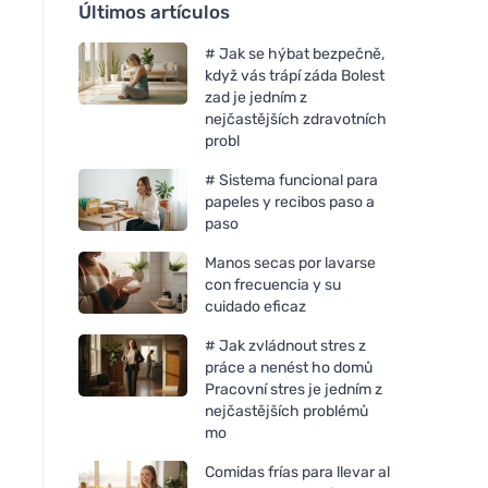
Últimos artículos
# Jak se hýbat bezpečně,
když vás trápí záda Bolest
zad je jedním z
nejčastějších zdravotních
probl
# Sistema funcional para
papeles y recibos paso a
paso
Manos secas por lavarse
con frecuencia y su
cuidado eficaz
# Jak zvládnout stres z
práce a nenést ho domů
Pracovní stres je jedním z
nejčastějších problémů
mo
Comidas frías para llevar al