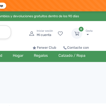
pp
ambios y devoluciones gratuitos dentro de los 90 días
0
Iniciar sesión
Cesta
Mi cuenta
Ferwer Club
Contacte con
ud
Hogar
Regalos
Calzado / Ropa