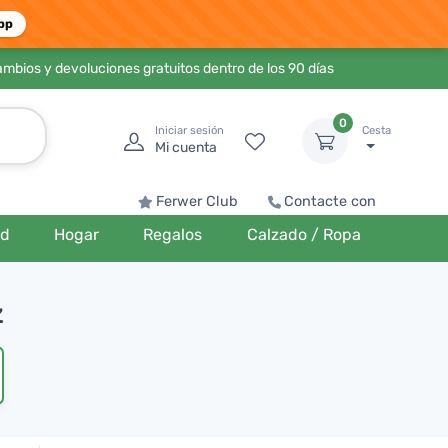
pp
ambios y devoluciones gratuitos dentro de los 90 días
0
Iniciar sesión
Cesta
Mi cuenta
Ferwer Club
Contacte con
ud
Hogar
Regalos
Calzado / Ropa
z