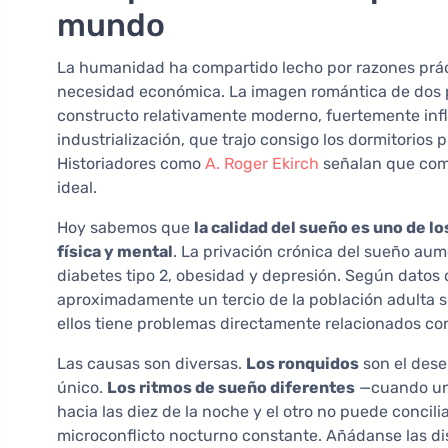
mundo
La humanidad ha compartido lecho por razones práct
necesidad económica. La imagen romántica de dos p
constructo relativamente moderno, fuertemente influ
industrialización, que trajo consigo los dormitorio
Historiadores como
A. Roger Ekirch
señalan que com
ideal.
Hoy sabemos que
la calidad del sueño es uno de l
física y mental
. La privación crónica del sueño au
diabetes tipo 2, obesidad y depresión. Según datos 
aproximadamente un tercio de la población adulta s
ellos tiene problemas directamente relacionados co
Las causas son diversas.
Los ronquidos
son el des
único.
Los ritmos de sueño diferentes
—cuando uno
hacia las diez de la noche y el otro no puede conci
microconflicto nocturno constante. Añádanse las dis