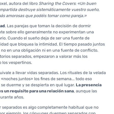
el, autora del libro
Sharing the Covers
:
«Un buen
compartida destruye sistemáticamente vuestro sueño,
más amorosas que podéis tomar como pareja.»
dad
. Las parejas que toman la decisión de dormir
nte sobre ello generalmente no experimentan una
ario. Cuando el sueño deja de ser una fuente de
lidad que bloquea la intimidad. El tiempo pasado juntos
 no en una obligación ni en una fuente de conflicto.
torios separados, empezaron a valorar más los
 los vespertinos.
vale a llevar vidas separadas. Los rituales de la velada
s «noches juntos» los fines de semana... todo eso
 se duerme y se despierta en qué lugar.
La presencia
es un requisito para una relación sana
, aunque las
durante años.
ir separados es algo completamente habitual que no
 por ejemplo, los cónyuges duermen separados con