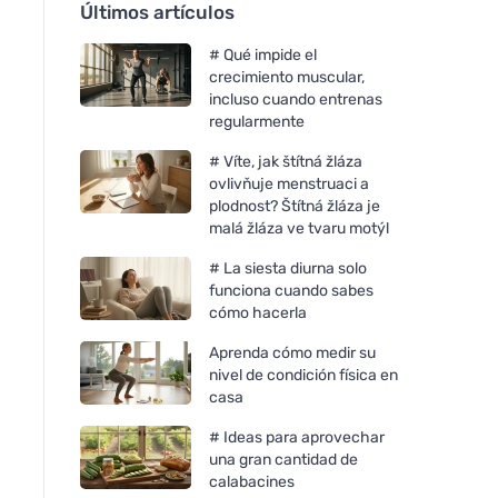
Últimos artículos
# Qué impide el
crecimiento muscular,
incluso cuando entrenas
regularmente
# Víte, jak štítná žláza
ovlivňuje menstruaci a
plodnost? Štítná žláza je
malá žláza ve tvaru motýl
# La siesta diurna solo
funciona cuando sabes
cómo hacerla
Aprenda cómo medir su
nivel de condición física en
casa
# Ideas para aprovechar
una gran cantidad de
calabacines