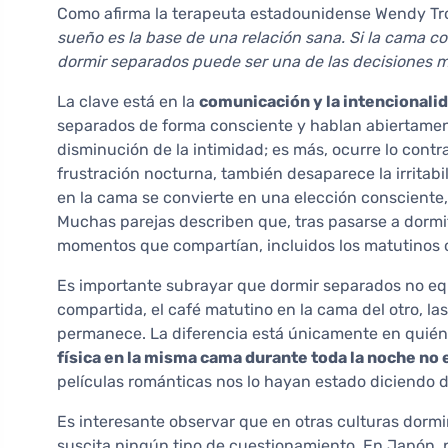
Como afirma la terapeuta estadounidense Wendy Trox
sueño es la base de una relación sana. Si la cama 
dormir separados puede ser una de las decisiones 
La clave está en la
comunicación y la intencionali
separados de forma consciente y hablan abiertame
disminución de la intimidad; es más, ocurre lo contr
frustración nocturna, también desaparece la irritabi
en la cama se convierte en una elección consciente,
Muchas parejas describen que, tras pasarse a dormi
momentos que compartían, incluidos los matutinos o
Es importante subrayar que dormir separados no equi
compartida, el café matutino en la cama del otro, la
permanece. La diferencia está únicamente en quién
física en la misma cama durante toda la noche no 
películas románticas nos lo hayan estado diciendo 
Es interesante observar que en otras culturas dorm
suscita ningún tipo de cuestionamiento. En Japón,