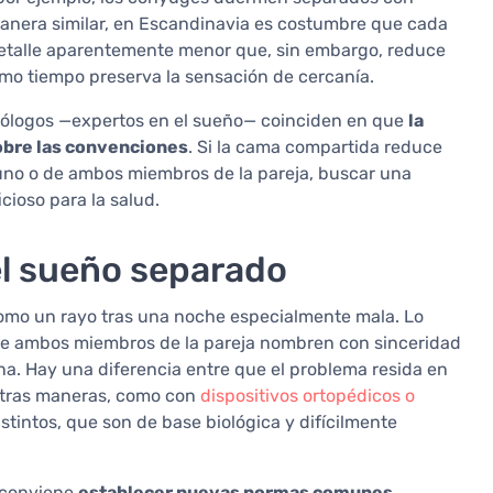
manera similar, en Escandinavia es costumbre que cada
detalle aparentemente menor que, sin embargo, reduce
smo tiempo preserva la sensación de cercanía.
mnólogos —expertos en el sueño— coinciden en que
la
obre las convenciones
. Si la cama compartida reduce
uno o de ambos miembros de la pareja, buscar una
cioso para la salud.
 el sueño separado
como un rayo tras una noche especialmente mala. Lo
que ambos miembros de la pareja nombren con sinceridad
rna. Hay una diferencia entre que el problema resida en
tras maneras, como con
dispositivos ortopédicos o
intos, que son de base biológica y difícilmente
, conviene
establecer nuevas normas comunes
.