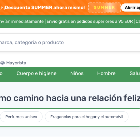
⚡
¡Descuento SUMMER ahora mismo!
SUMMER
Abrir a
envían inmediatamente |
Envío gratis en pedidos superiores a 95 EUR
| C
Mayorista
ro
Cuerpo e higiene
Niños
Hombre
Sal
o camino hacia una relación feli
Perfumes unisex
Fragancias para el hogar y el automóvil