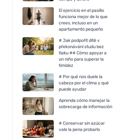
El ejercicio en el pasillo
funciona mejor de lo que
crees, incluso en un
apartamento pequeño
# Jak podpořit dítě v
překonávání studu bez
tlaku ## Cómo apoyar a
un niño para superar la
timidez
# Por qué nos duele la
cabeza por el clima y qué
puede ayudar
Aprenda cómo manejar la
sobrecarga de información
# Conservar sin azúcar
vale la pena probarlo