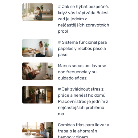
# Jak se hýbat bezpečně,
když vás trápí záda Bolest
zad je jedním z
nejčastějších zdravotních
probl
# Sistema funcional para
papeles y recibos paso a
paso
Manos secas por lavarse
con frecuencia y su
cuidado eficaz
# Jak zvládnout stres z
práce a nenést ho domů
Pracovní stres je jedním z
nejčastějších problémů
mo
Comidas frías para llevar al
trabajo le ahorrarán
tiempo y dinero