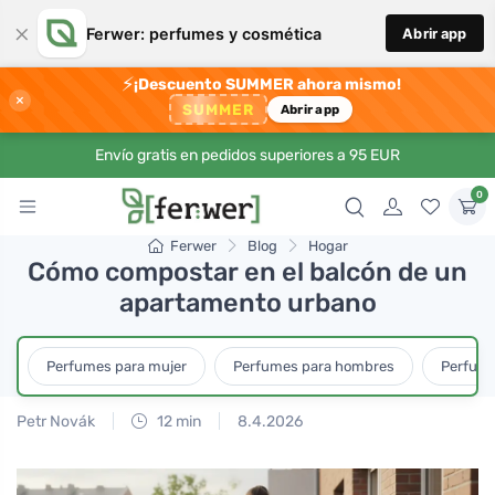
×
Ferwer: perfumes y cosmética
Abrir app
⚡
¡Descuento SUMMER ahora mismo!
×
SUMMER
Abrir app
Envío gratis en pedidos superiores a 95 EUR
0
Ferwer
Blog
Hogar
Cómo compostar en el balcón de un
apartamento urbano
Perfumes para mujer
Perfumes para hombres
Perfume
Petr Novák
12 min
8.4.2026