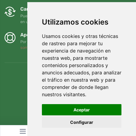
Cambios y devoluciones gratuitos
Puede devolver o cambiar su pedido en cualquier momento
Utilizamos cookies
en un plazo de 90 días
Apoyamos a Trees.org
Usamos cookies y otras técnicas
Por cada pedido plantamos un árbol. Leer más
Quiénes
de rastreo para mejorar tu
somos
.
experiencia de navegación en
nuestra web, para mostrarte
contenidos personalizados y
anuncios adecuados, para analizar
el tráfico en nuestra web y para
comprender de donde llegan
nuestros visitantes.
Aceptar
Configurar
© Topshelf s.r.o. Todos los derechos reservados.