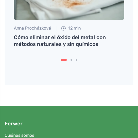
Anna Procházková
12 min
Petr N
 cómo
Cómo eliminar el óxido del metal con
Un ap
métodos naturales y sin químicos
comie
salud
Ferwer
Quiénes somos