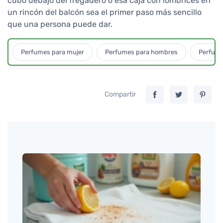
cubo debajo del fregadero o esa caja con lombrices en
un rincón del balcón sea el primer paso más sencillo
que una persona puede dar.
Perfumes para mujer
Perfumes para hombres
Perfume
Compartir