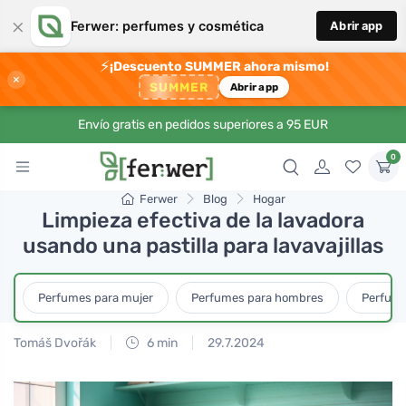
×
Ferwer: perfumes y cosmética
Abrir app
⚡
¡Descuento SUMMER ahora mismo!
×
SUMMER
Abrir app
Envío gratis en pedidos superiores a 95 EUR
0
Ferwer
Blog
Hogar
Limpieza efectiva de la lavadora
usando una pastilla para lavavajillas
Perfumes para mujer
Perfumes para hombres
Perfume
Tomáš Dvořák
6 min
29.7.2024