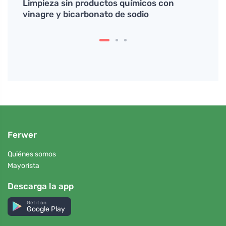
 y
Limpieza sin productos químicos con
El se
vinagre y bicarbonato de sodio
bilis
Ferwer
Quiénes somos
Mayorista
Descarga la app
Get it on
Google Play