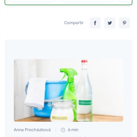
Compartir
Anna Procházková
6 min
Tomáš