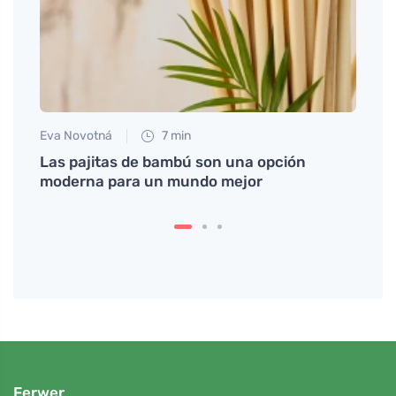
Eva Novotná
7 min
Petr N
ýtvat
Las pajitas de bambú son una opción
Baño 
moderna para un mundo mejor
Ferwer