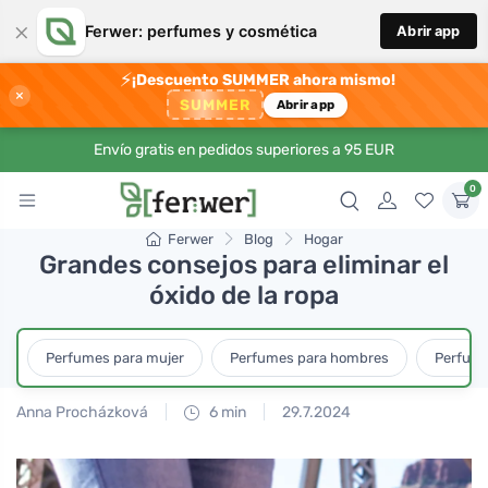
×
Ferwer: perfumes y cosmética
Abrir app
⚡
¡Descuento SUMMER ahora mismo!
×
SUMMER
Abrir app
Envío gratis en pedidos superiores a 95 EUR
0
Ferwer
Blog
Hogar
Grandes consejos para eliminar el
óxido de la ropa
Perfumes para mujer
Perfumes para hombres
Perfume
Anna Procházková
6 min
29.7.2024