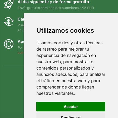
Al día siguiente y de forma gratuita
Envío gratuito para pedidos superiores a 95 EUR
Cambios y devoluciones gratuitos
Puede devolver o cambiar su pedido en cualquier momento
Utilizamos cookies
en un plazo de 90 días
Apoyamos a Trees.org
Usamos cookies y otras técnicas
Por cada pedido plantamos un árbol. Leer más
Quiénes
de rastreo para mejorar tu
somos
.
experiencia de navegación en
nuestra web, para mostrarte
contenidos personalizados y
anuncios adecuados, para analizar
el tráfico en nuestra web y para
comprender de donde llegan
nuestros visitantes.
Aceptar
Configurar