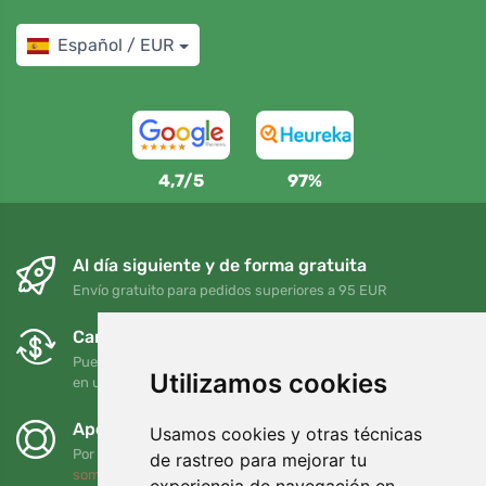
Español / EUR
4,7/5
97%
Al día siguiente y de forma gratuita
Envío gratuito para pedidos superiores a 95 EUR
Cambios y devoluciones gratuitos
Puede devolver o cambiar su pedido en cualquier momento
Utilizamos cookies
en un plazo de 90 días
Apoyamos a Trees.org
Usamos cookies y otras técnicas
Por cada pedido plantamos un árbol. Leer más
Quiénes
de rastreo para mejorar tu
somos
.