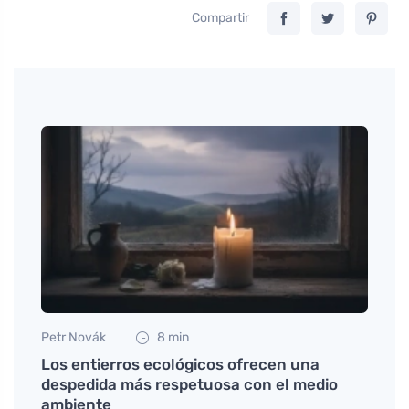
Compartir
Petr Novák
8 min
Anna 
 el
Los entierros ecológicos ofrecen una
El ca
despedida más respetuosa con el medio
comie
ambiente