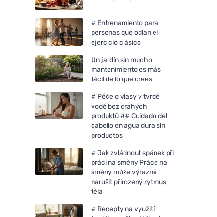
# Entrenamiento para
personas que odian el
ejercicio clásico
Un jardín sin mucho
mantenimiento es más
fácil de lo que crees
# Péče o vlasy v tvrdé
vodě bez drahých
produktů ## Cuidado del
cabello en agua dura sin
productos
# Jak zvládnout spánek při
práci na směny Práce na
směny může výrazně
narušit přirozený rytmus
těla
# Recepty na využití