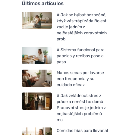
Últimos artículos
# Jak se hýbat bezpečně,
když vás trápí záda Bolest
zad je jedním z
nejčastějších zdravotních
probl
# Sistema funcional para
papeles y recibos paso a
paso
Manos secas por lavarse
con frecuencia y su
cuidado eficaz
# Jak zvládnout stres z
práce a nenést ho domů
Pracovní stres je jedním z
nejčastějších problémů
mo
Comidas frías para llevar al