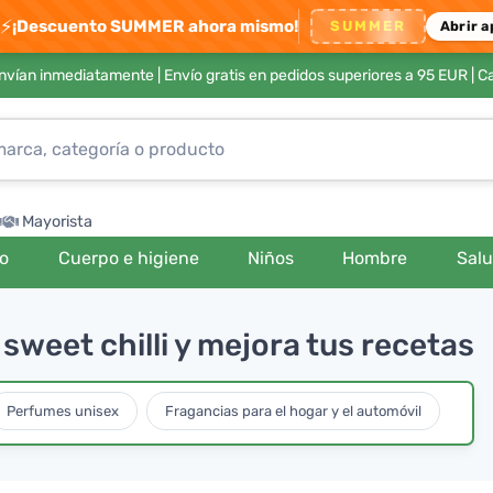
⚡
¡Descuento SUMMER ahora mismo!
SUMMER
Abrir a
envían inmediatamente |
Envío gratis en pedidos superiores a 95 EUR
| C
Mayorista
ro
Cuerpo e higiene
Niños
Hombre
Sal
 sweet chilli y mejora tus recetas
Perfumes unisex
Fragancias para el hogar y el automóvil