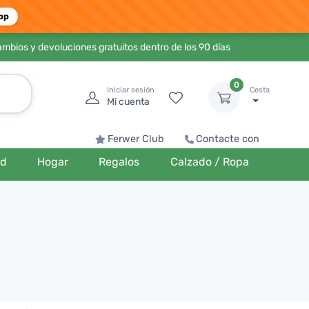
pp
ambios y devoluciones gratuitos dentro de los 90 días
0
Iniciar sesión
Cesta
Mi cuenta
Ferwer Club
Contacte con
ud
Hogar
Regalos
Calzado / Ropa