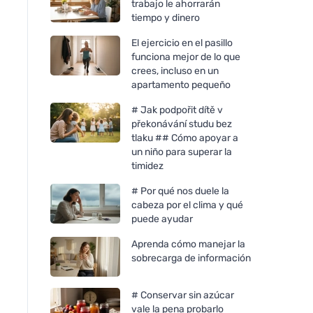
trabajo le ahorrarán
tiempo y dinero
El ejercicio en el pasillo
funciona mejor de lo que
crees, incluso en un
apartamento pequeño
# Jak podpořit dítě v
překonávání studu bez
tlaku ## Cómo apoyar a
un niño para superar la
timidez
# Por qué nos duele la
cabeza por el clima y qué
puede ayudar
Aprenda cómo manejar la
sobrecarga de información
# Conservar sin azúcar
vale la pena probarlo