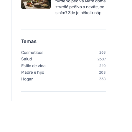
tvrdého pečiva Máte doma
ztvrdlé pečivo a nevíte, co
s ním? Zde je několik náp
Temas
Cosméticos
268
Salud
2607
Estilo de vida
240
Madre e hijo
208
Hogar
338