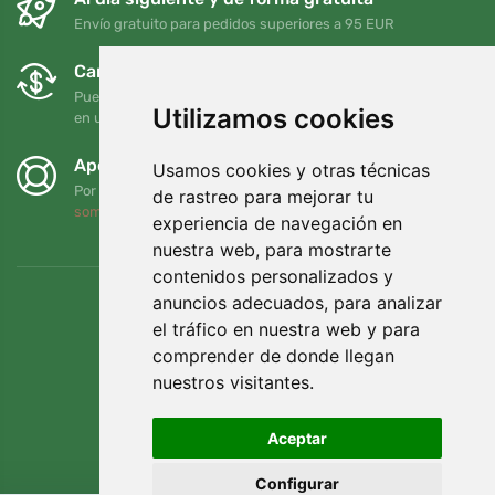
Envío gratuito para pedidos superiores a 95 EUR
Cambios y devoluciones gratuitos
Puede devolver o cambiar su pedido en cualquier momento
Utilizamos cookies
en un plazo de 90 días
Apoyamos a Trees.org
Usamos cookies y otras técnicas
Por cada pedido plantamos un árbol. Leer más
Quiénes
de rastreo para mejorar tu
somos
.
experiencia de navegación en
nuestra web, para mostrarte
contenidos personalizados y
anuncios adecuados, para analizar
el tráfico en nuestra web y para
comprender de donde llegan
nuestros visitantes.
Aceptar
Configurar