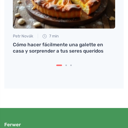
Petr Novák
7 min
Petr N
Cómo hacer fácilmente una galette en
Los a
cluso
casa y sorprender a tus seres queridos
exces
duran
Ferwer