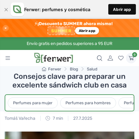
×
Ferwer: perfumes y cosmética
Abrir app
⚡
¡Descuento SUMMER ahora mismo!
×
SUMMER
Abrir app
Envío gratis en pedidos superiores a 95 EUR
0
Ferwer
Blog
Salud
Consejos clave para preparar un
excelente sándwich club en casa
Perfumes para mujer
Perfumes para hombres
Perfume
Tomáš Vařecha
7 min
27.7.2025