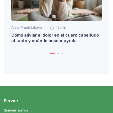
Anna Procházková
12 min
Tomáš
e
Cómo aliviar el dolor en el cuero cabelludo
Cómo 
al tacto y cuándo buscar ayuda
qué l
Ferwer
Quiénes somos