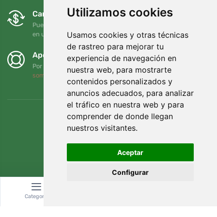
Utilizamos cookies
Cambios y devoluciones gratuitos
Puede devolver o cambiar su pedido en cualquier momento
Usamos cookies y otras técnicas
en un plazo de 90 días
de rastreo para mejorar tu
Apoyamos a Trees.org
experiencia de navegación en
Por cada pedido plantamos un árbol. Leer más
Quiénes
nuestra web, para mostrarte
somos
.
contenidos personalizados y
anuncios adecuados, para analizar
el tráfico en nuestra web y para
comprender de donde llegan
nuestros visitantes.
Aceptar
Configurar
Categoría
Buscar
Cesta
© Topshelf s.r.o. Todos los derechos reservados.