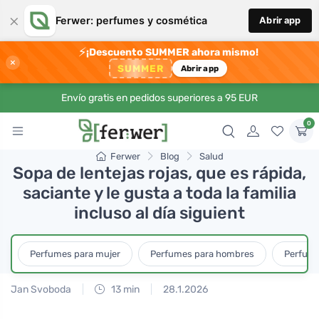
×
Ferwer: perfumes y cosmética
Abrir app
⚡
¡Descuento SUMMER ahora mismo!
×
SUMMER
Abrir app
Envío gratis en pedidos superiores a 95 EUR
0
Ferwer
Blog
Salud
Sopa de lentejas rojas, que es rápida,
saciante y le gusta a toda la familia
incluso al día siguient
Perfumes para mujer
Perfumes para hombres
Perfume
Jan Svoboda
13 min
28.1.2026