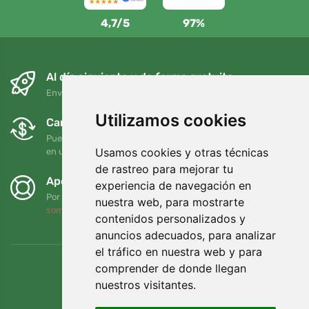
4,7/5
97%
Al día siguiente y de forma gratuita
Envío gratuito para pedidos superiores a 95 EUR
Utilizamos cookies
Cambios y devoluciones gratuitos
Puede devolver o cambiar su pedido en cualquier momento
Usamos cookies y otras técnicas
en un plazo de 90 días
de rastreo para mejorar tu
Apoyamos a Trees.org
experiencia de navegación en
Por cada pedido plantamos un árbol. Leer más
Quiénes
nuestra web, para mostrarte
somos
.
contenidos personalizados y
anuncios adecuados, para analizar
el tráfico en nuestra web y para
comprender de donde llegan
nuestros visitantes.