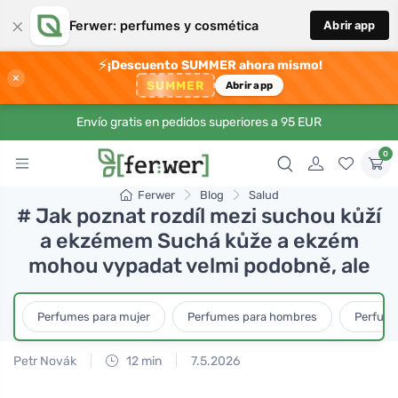
×
Ferwer: perfumes y cosmética
Abrir app
⚡
¡Descuento SUMMER ahora mismo!
×
SUMMER
Abrir app
Envío gratis en pedidos superiores a 95 EUR
0
Ferwer
Blog
Salud
# Jak poznat rozdíl mezi suchou kůží
a ekzémem Suchá kůže a ekzém
mohou vypadat velmi podobně, ale
Perfumes para mujer
Perfumes para hombres
Perfume
Petr Novák
12 min
7.5.2026