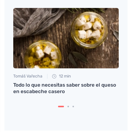
Tomáš Vařecha
12 min
Jan S
udable
Todo lo que necesitas saber sobre el queso
Descu
os
en escabeche casero
casa 