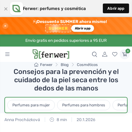
×
Ferwer: perfumes y cosmética
Abrir app
⚡
¡Descuento SUMMER ahora mismo!
×
SUMMER
Abrir app
Envío gratis en pedidos superiores a 95 EUR
0
Ferwer
Blog
Cosméticos
Consejos para la prevención y el
cuidado de la piel seca entre los
dedos de las manos
Perfumes para mujer
Perfumes para hombres
Perfume
Anna Procházková
8 min
20.1.2026