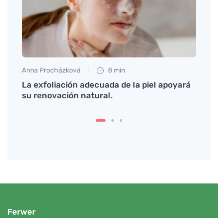
Anna Procházková
8 min
Anna 
tural
La exfoliación adecuada de la piel apoyará
El fa
su renovación natural.
en la
Ferwer