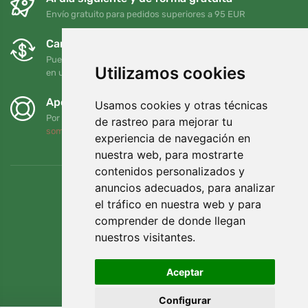
Envío gratuito para pedidos superiores a 95 EUR
Cambios y devoluciones gratuitos
Puede devolver o cambiar su pedido en cualquier momento
Utilizamos cookies
en un plazo de 90 días
Apoyamos a Trees.org
Usamos cookies y otras técnicas
Por cada pedido plantamos un árbol. Leer más
Quiénes
de rastreo para mejorar tu
somos
.
experiencia de navegación en
nuestra web, para mostrarte
contenidos personalizados y
anuncios adecuados, para analizar
el tráfico en nuestra web y para
comprender de donde llegan
nuestros visitantes.
Aceptar
Configurar