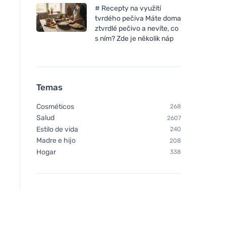
# Recepty na využití
tvrdého pečiva Máte doma
ztvrdlé pečivo a nevíte, co
s ním? Zde je několik náp
Temas
Cosméticos
268
Salud
2607
Estilo de vida
240
Madre e hijo
208
Hogar
338