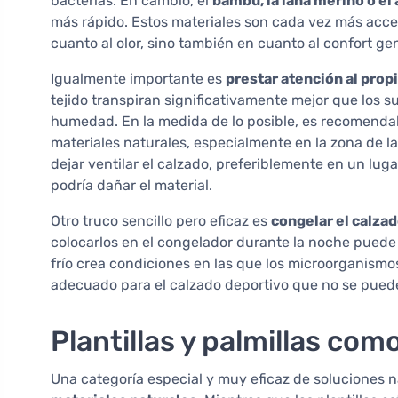
bacterias. En cambio, el
bambú, la lana merino o el
más rápido. Estos materiales son cada vez más accesi
cuanto al olor, sino también en cuanto al confort gen
Igualmente importante es
prestar atención al prop
tejido transpiran significativamente mejor que los su
humedad. En la medida de lo posible, es recomendab
materiales naturales, especialmente en la zona de la 
dejar ventilar el calzado, preferiblemente en un lugar
podría dañar el material.
Otro truco sencillo pero eficaz es
congelar el calza
colocarlos en el congelador durante la noche puede e
frío crea condiciones en las que los microorganism
adecuado para el calzado deportivo que no se puede 
Plantillas y palmillas com
Una categoría especial y muy eficaz de soluciones n