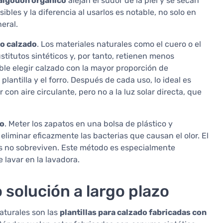
 algodón orgánico
alejan el sudor de la piel y se secan
bles y la diferencia al usarlos es notable, no solo en
eral.
io calzado
. Los materiales naturales como el cuero o el
stitutos sintéticos y, por tanto, retienen menos
le elegir calzado con la mayor proporción de
plantilla y el forro. Después de cada uso, lo ideal es
 con aire circulante, pero no a la luz solar directa, que
do
. Meter los zapatos en una bolsa de plástico y
liminar eficazmente las bacterias que causan el olor. El
os no sobreviven. Este método es especialmente
lavar en la lavadora.
o solución a largo plazo
aturales son las
plantillas para calzado fabricadas con