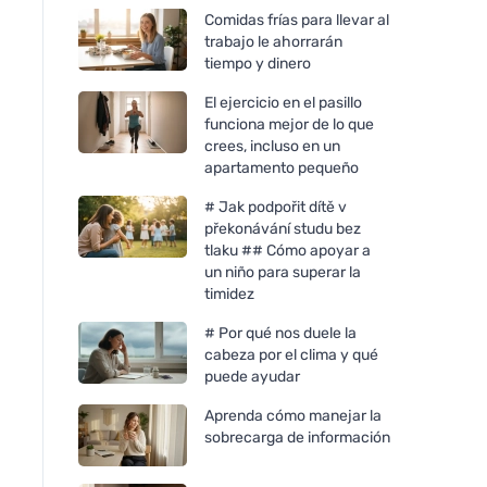
Comidas frías para llevar al
trabajo le ahorrarán
tiempo y dinero
El ejercicio en el pasillo
funciona mejor de lo que
crees, incluso en un
apartamento pequeño
# Jak podpořit dítě v
překonávání studu bez
tlaku ## Cómo apoyar a
un niño para superar la
timidez
# Por qué nos duele la
cabeza por el clima y qué
puede ayudar
Aprenda cómo manejar la
sobrecarga de información