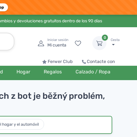
pp
ambios y devoluciones gratuitos dentro de los 90 días
0
Iniciar sesión
Cesta
Mi cuenta
Ferwer Club
Contacte con
ud
Hogar
Regalos
Calzado / Ropa
ch z bot je běžný problém,
l hogar y el automóvil