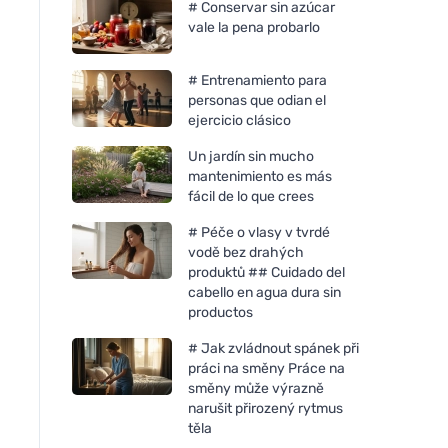
# Conservar sin azúcar
vale la pena probarlo
# Entrenamiento para
personas que odian el
ejercicio clásico
Un jardín sin mucho
mantenimiento es más
fácil de lo que crees
# Péče o vlasy v tvrdé
vodě bez drahých
produktů ## Cuidado del
cabello en agua dura sin
productos
# Jak zvládnout spánek při
práci na směny Práce na
směny může výrazně
Perky Marino
narušit přirozený rytmus
těla