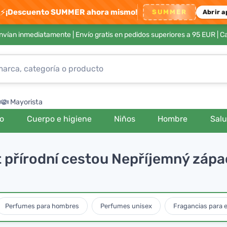
⚡
¡Descuento SUMMER ahora mismo!
SUMMER
Abrir a
envían inmediatamente |
Envío gratis en pedidos superiores a 95 EUR
| C
Mayorista
ro
Cuerpo e higiene
Niños
Hombre
Sal
t přírodní cestou Nepříjemný zápa
Perfumes para hombres
Perfumes unisex
Fragancias para e