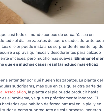
 que casi todo el mundo conoce de cerca. Ya sea en
de todo el día, en zapatos de cuero usados durante toda
oritas: el olor puede instalarse sorprendentemente rápido
recurre a sprays químicos y desodorantes para calzado
lmente eficaces, pero mucho más suaves.
Eliminar el olor
sino que en muchos casos resulta incluso más eficaz
pena entender por qué huelen los zapatos. La planta del
las sudoríparas, más que en cualquier otra parte del
al Association
, la planta del pie puede producir hasta
no es el problema, ya que es prácticamente inodoro. El
 bacterias que habitan de forma natural en la piel y en
 el sudor y, como subproducto de este proceso, generan