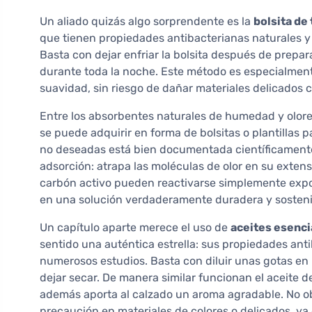
Un aliado quizás algo sorprendente es la
bolsita de 
que tienen propiedades antibacterianas naturales 
Basta con dejar enfriar la bolsita después de preparar
durante toda la noche. Este método es especialment
suavidad, sin riesgo de dañar materiales delicados c
Entre los absorbentes naturales de humedad y olore
se puede adquirir en forma de bolsitas o plantillas
no deseadas está bien documentada científicamente.
adsorción: atrapa las moléculas de olor en su extensa
carbón activo pueden reactivarse simplemente expon
en una solución verdaderamente duradera y sosteni
Un capítulo aparte merece el uso de
aceites esenci
sentido una auténtica estrella: sus propiedades ant
numerosos estudios. Basta con diluir unas gotas en u
dejar secar. De manera similar funcionan el aceite de
además aporta al calzado un aroma agradable. No ob
precaución en materiales de colores o delicados, y