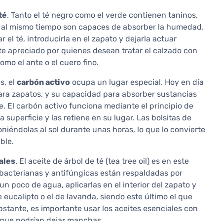
té
. Tanto el té negro como el verde contienen taninos,
y al mismo tiempo son capaces de absorber la humedad.
 el té, introducirla en el zapato y dejarla actuar
e apreciado por quienes desean tratar el calzado con
omo el ante o el cuero fino.
s, el
carbón activo
ocupa un lugar especial. Hoy en día
 para zapatos, y su capacidad para absorber sustancias
 El carbón activo funciona mediante el principio de
 superficie y las retiene en su lugar. Las bolsitas de
iéndolas al sol durante unas horas, lo que lo convierte
ble.
ales
. El aceite de árbol de té (tea tree oil) es en este
ibacterianas y antifúngicas están respaldadas por
n poco de agua, aplicarlas en el interior del zapato y
 eucalipto o el de lavanda, siendo este último el que
stante, es importante usar los aceites esenciales con
a que podrían dejar manchas.