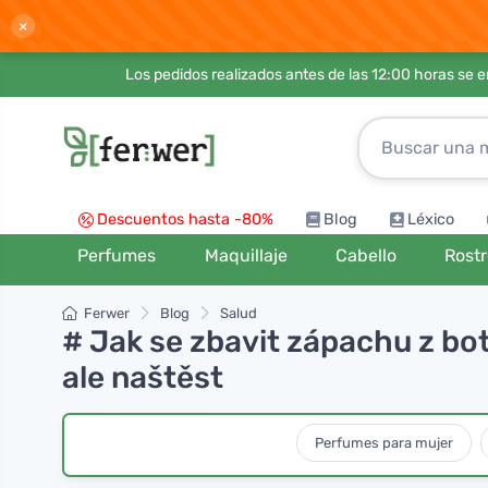
×
Los pedidos realizados antes de las 12:00 horas se 
Descuentos hasta -80%
Blog
Léxico
Perfumes
Maquillaje
Cabello
Rost
Ferwer
Blog
Salud
# Jak se zbavit zápachu z bo
ale naštěst
Perfumes para mujer