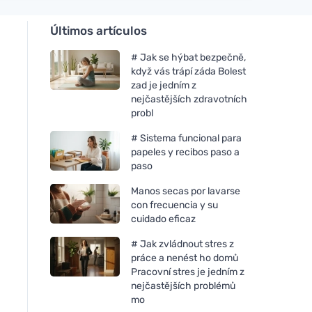
Últimos artículos
# Jak se hýbat bezpečně,
když vás trápí záda Bolest
zad je jedním z
nejčastějších zdravotních
probl
# Sistema funcional para
papeles y recibos paso a
paso
Manos secas por lavarse
con frecuencia y su
cuidado eficaz
# Jak zvládnout stres z
práce a nenést ho domů
Pracovní stres je jedním z
nejčastějších problémů
mo