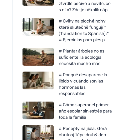
ztvrdlé pečivo a nevíte, co
s ním? Zde je několik náp
# Cviky na ploché nohy
které skutečně fungují *
(Translation to Spanish):*
# Ejercicios para pies p
# Plantar árboles no es
suficiente, la ecología
necesita mucho más
# Por qué desaparece la
libido y cuándo son las
Chimpanzee Gel energético
Chimpanzee Barrita
hormonas las
Piña - Chocolate 35g
energética - Manza
responsables
Jengibre
# Cómo superar el primer
año escolar sin estrés para
toda la familia
# Recepty na jídla, která
chutnají lépe druhý den