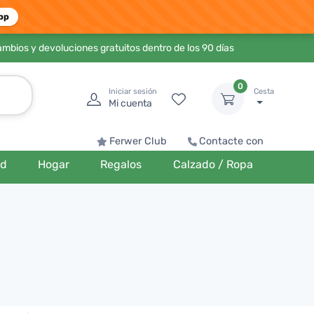
pp
ambios y devoluciones gratuitos dentro de los 90 días
0
Iniciar sesión
Cesta
Mi cuenta
Ferwer Club
Contacte con
ud
Hogar
Regalos
Calzado / Ropa