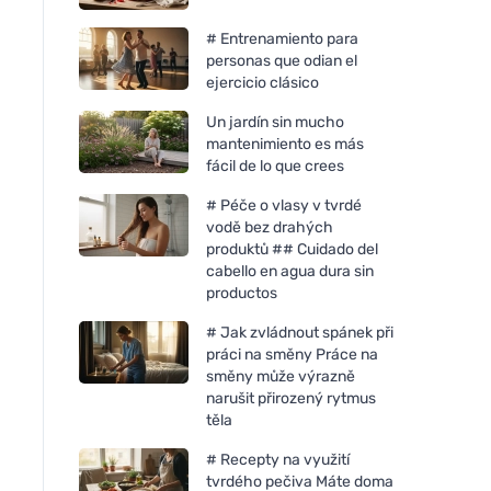
# Entrenamiento para
personas que odian el
ejercicio clásico
Un jardín sin mucho
mantenimiento es más
fácil de lo que crees
# Péče o vlasy v tvrdé
vodě bez drahých
produktů ## Cuidado del
cabello en agua dura sin
productos
# Jak zvládnout spánek při
práci na směny Práce na
směny může výrazně
narušit přirozený rytmus
těla
# Recepty na využití
tvrdého pečiva Máte doma