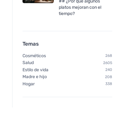
## ¿Por qué algunos
platos mejoran con el
tiempo?
Temas
Cosméticos
268
Salud
2605
Estilo de vida
240
Madre e hijo
208
Hogar
338