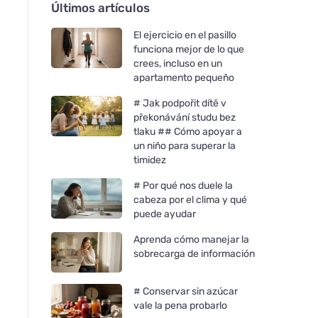
Últimos artículos
El ejercicio en el pasillo
funciona mejor de lo que
crees, incluso en un
apartamento pequeño
# Jak podpořit dítě v
překonávání studu bez
tlaku ## Cómo apoyar a
un niño para superar la
timidez
# Por qué nos duele la
cabeza por el clima y qué
puede ayudar
Aprenda cómo manejar la
sobrecarga de información
# Conservar sin azúcar
vale la pena probarlo