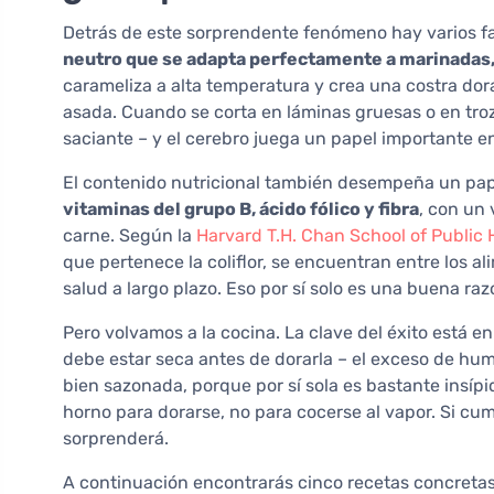
Detrás de este sorprendente fenómeno hay varios fact
neutro que se adapta perfectamente a marinadas,
carameliza a alta temperatura y crea una costra do
asada. Cuando se corta en láminas gruesas o en tro
saciante – y el cerebro juega un papel importante 
El contenido nutricional también desempeña un pa
vitaminas del grupo B, ácido fólico y fibra
, con un 
carne. Según la
Harvard T.H. Chan School of Public 
que pertenece la coliflor, se encuentran entre los a
salud a largo plazo. Eso por sí solo es una buena ra
Pero volvamos a la cocina. La clave del éxito está 
debe estar seca antes de dorarla – el exceso de hum
bien sazonada, porque por sí sola es bastante insípid
horno para dorarse, no para cocerse al vapor. Si cum
sorprenderá.
A continuación encontrarás cinco recetas concret