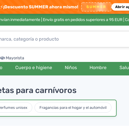
⚡
¡Descuento SUMMER ahora mismo!
SUMMER
Abrir a
envían inmediatamente |
Envío gratis en pedidos superiores a 95 EUR
| C
Mayorista
ro
Cuerpo e higiene
Niños
Hombre
Sal
etas para carnívoros
erfumes unisex
Fragancias para el hogar y el automóvil