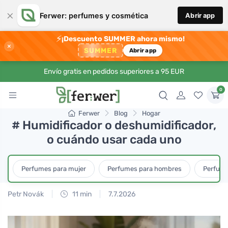
×
Ferwer: perfumes y cosmética
Abrir app
⚡
¡Descuento SUMMER ahora mismo!
×
SUMMER
Abrir app
Envío gratis en pedidos superiores a 95 EUR
0
Ferwer
Blog
Hogar
# Humidificador o deshumidificador,
o cuándo usar cada uno
Perfumes para mujer
Perfumes para hombres
Perfume
Petr Novák
11 min
7.7.2026