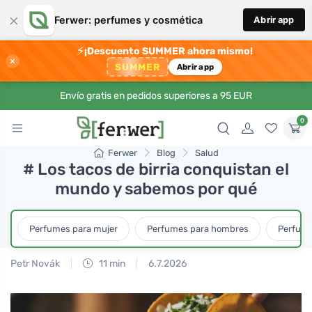
×
Ferwer: perfumes y cosmética
Abrir app
⚡
¡Descuento SUMMER ahora mismo!
×
SUMMER
Abrir app
Envío gratis en pedidos superiores a 95 EUR
0
Ferwer
Blog
Salud
# Los tacos de birria conquistan el
mundo y sabemos por qué
Perfumes para mujer
Perfumes para hombres
Perfume
Petr Novák
11 min
6.7.2026