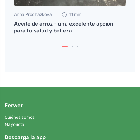
Anna Procházková
11 min
Tomáš
le y
Aceite de arroz - una excelente opción
La li
para tu salud y belleza
ideal
Ferwer
Quiénes somos
Mayorista
Descarga la app