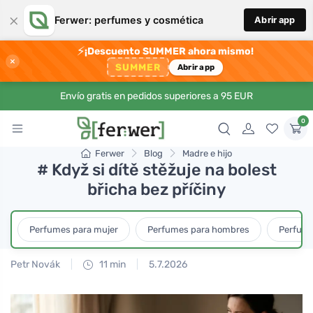
×
Ferwer: perfumes y cosmética
Abrir app
⚡
¡Descuento SUMMER ahora mismo!
×
SUMMER
Abrir app
Envío gratis en pedidos superiores a 95 EUR
0
Ferwer
Blog
Madre e hijo
# Když si dítě stěžuje na bolest
břicha bez příčiny
Perfumes para mujer
Perfumes para hombres
Perfume
Petr Novák
11 min
5.7.2026