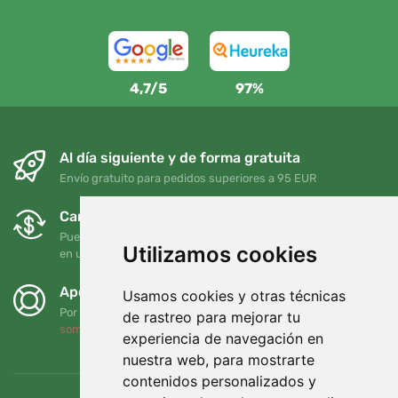
4,7/5
97%
Al día siguiente y de forma gratuita
Envío gratuito para pedidos superiores a 95 EUR
Cambios y devoluciones gratuitos
Puede devolver o cambiar su pedido en cualquier momento
Utilizamos cookies
en un plazo de 90 días
Apoyamos a Trees.org
Usamos cookies y otras técnicas
Por cada pedido plantamos un árbol. Leer más
Quiénes
de rastreo para mejorar tu
somos
.
experiencia de navegación en
nuestra web, para mostrarte
contenidos personalizados y