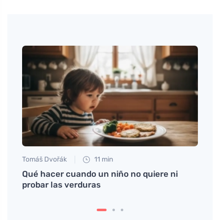
Martin
¿Cómo
Tomáš Dvořák
11 min
a son
Qué hacer cuando un niño no quiere ni
probar las verduras