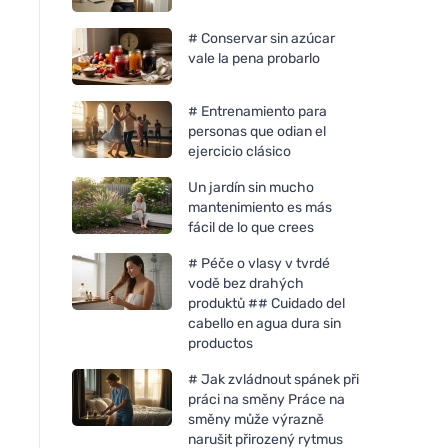
# Conservar sin azúcar
vale la pena probarlo
# Entrenamiento para
personas que odian el
ejercicio clásico
Un jardín sin mucho
mantenimiento es más
fácil de lo que crees
# Péče o vlasy v tvrdé
vodě bez drahých
produktů ## Cuidado del
cabello en agua dura sin
productos
# Jak zvládnout spánek při
práci na směny Práce na
směny může výrazně
narušit přirozený rytmus