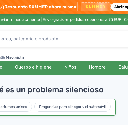
⚡
¡Descuento SUMMER ahora mismo!
SUMMER
Abrir a
envían inmediatamente |
Envío gratis en pedidos superiores a 95 EUR
| C
Mayorista
ro
Cuerpo e higiene
Niños
Hombre
Sal
 té es un problema silencioso
erfumes unisex
Fragancias para el hogar y el automóvil