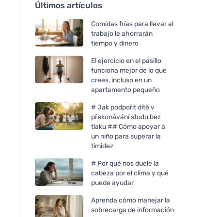
Últimos artículos
Comidas frías para llevar al
trabajo le ahorrarán
tiempo y dinero
El ejercicio en el pasillo
funciona mejor de lo que
crees, incluso en un
apartamento pequeño
# Jak podpořit dítě v
překonávání studu bez
tlaku ## Cómo apoyar a
un niño para superar la
timidez
# Por qué nos duele la
cabeza por el clima y qué
puede ayudar
Aprenda cómo manejar la
sobrecarga de información