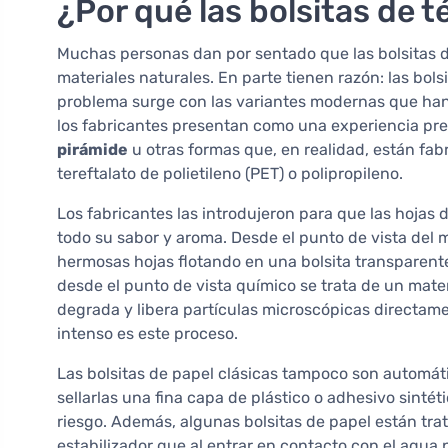
¿Por qué las bolsitas de t
Muchas personas dan por sentado que las bolsitas d
materiales naturales. En parte tienen razón: las bols
problema surge con las variantes modernas que han
los fabricantes presentan como una experiencia pr
pirámide
u otras formas que, en realidad, están fabr
tereftalato de polietileno (PET) o polipropileno.
Los fabricantes las introdujeron para que las hojas 
todo su sabor y aroma. Desde el punto de vista del m
hermosas hojas flotando en una bolsita transparente 
desde el punto de vista químico se trata de un mater
degrada y libera partículas microscópicas directam
intenso es este proceso.
Las bolsitas de papel clásicas tampoco son automát
sellarlas una fina capa de plástico o adhesivo sint
riesgo. Además, algunas bolsitas de papel están tra
estabilizador que al entrar en contacto con el ag