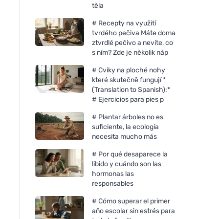
těla
# Recepty na využití
tvrdého pečiva Máte doma
ztvrdlé pečivo a nevíte, co
s ním? Zde je několik náp
# Cviky na ploché nohy
které skutečně fungují *
(Translation to Spanish):*
# Ejercicios para pies p
# Plantar árboles no es
suficiente, la ecología
necesita mucho más
Bombus Protein 30%
Chimpanzee Barrita
peanut&cocolate 50g
energética Albaric
# Por qué desaparece la
libido y cuándo son las
hormonas las
responsables
# Cómo superar el primer
año escolar sin estrés para