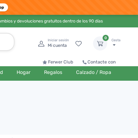
pp
ambios y devoluciones gratuitos dentro de los 90 días
0
Iniciar sesión
Cesta
Mi cuenta
Ferwer Club
Contacte con
ud
Hogar
Regalos
Calzado / Ropa