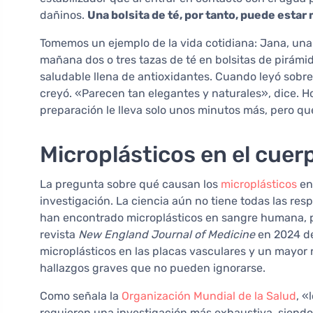
dañinos.
Una bolsita de té, por tanto, puede estar 
Tomemos un ejemplo de la vida cotidiana: Jana, una 
mañana dos o tres tazas de té en bolsitas de pirá
saludable llena de antioxidantes. Cuando leyó sobre 
creyó. «Parecen tan elegantes y naturales», dice. H
preparación le lleva solo unos minutos más, pero que
Microplásticos en el cue
La pregunta sobre qué causan los
microplásticos
en
investigación. La ciencia aún no tiene todas las res
han encontrado microplásticos en sangre humana, p
revista
New England Journal of Medicine
en 2024 de
microplásticos en las placas vasculares y un mayor 
hallazgos graves que no pueden ignorarse.
Como señala la
Organización Mundial de la Salud
, «
requieren una investigación más exhaustiva, siendo