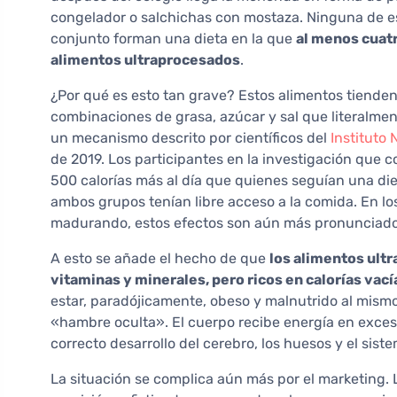
congelador o salchichas con mostaza. Ninguna de est
conjunto forman una dieta en la que
al menos cuatr
alimentos ultraprocesados
.
¿Por qué es esto tan grave? Estos alimentos tienden
combinaciones de grasa, azúcar y sal que literalme
un mecanismo descrito por científicos del
Instituto
de 2019. Los participantes en la investigación que
500 calorías más al día que quienes seguían una d
ambos grupos tenían libre acceso a la comida. En l
madurando, estos efectos son aún más pronunciado
A esto se añade el hecho de que
los alimentos ult
vitaminas y minerales, pero ricos en calorías vací
estar, paradójicamente, obeso y malnutrido al mis
«hambre oculta». El cuerpo recibe energía en exceso,
correcto desarrollo del cerebro, los huesos y el sist
La situación se complica aún más por el marketing. 