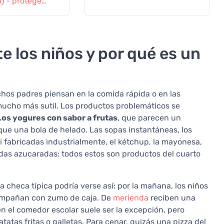
) - protege
nfluencias
los niños y por qué es un
hos padres piensan en la comida rápida o en las
 mucho más sutil. Los productos problemáticos se
Los yogures con sabor a frutas
, que parecen un
ue una bola de helado. Las sopas instantáneas, los
li fabricadas industrialmente, el kétchup, la mayonesa,
bidas azucaradas: todos estos son productos del cuarto
a checa típica podría verse así: por la mañana, los niños
ompañan con zumo de caja. De
merienda
reciben una
en el comedor escolar suele ser la excepción, pero
atas fritas o galletas. Para cenar, quizás una pizza del