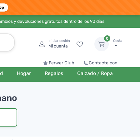
pp
ambios y devoluciones gratuitos dentro de los 90 días
0
Iniciar sesión
Cesta
Mi cuenta
Ferwer Club
Contacte con
ud
Hogar
Regalos
Calzado / Ropa
 mano