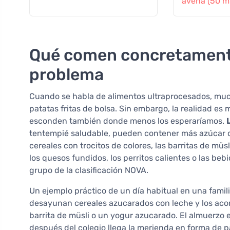
avena (50 ml
contra las i
externas
Qué comen concretamente 
problema
Cuando se habla de alimentos ultraprocesados, muc
patatas fritas de bolsa. Sin embargo, la realidad es
esconden también donde menos los esperaríamos.
tentempié saludable, pueden contener más azúcar q
cereales con trocitos de colores, las barritas de müs
los quesos fundidos, los perritos calientes o las be
grupo de la clasificación NOVA.
Un ejemplo práctico de un día habitual en una famili
desayunan cereales azucarados con leche y los ac
barrita de müsli o un yogur azucarado. El almuerzo 
después del colegio llega la merienda en forma de pat