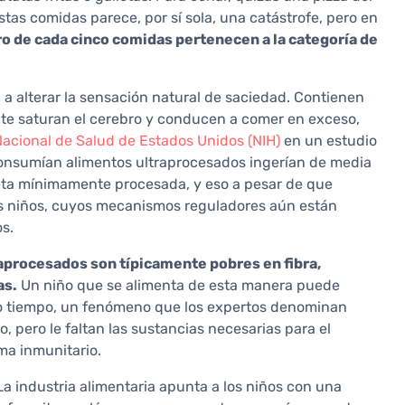
as comidas parece, por sí sola, una catástrofe, pero en
o de cada cinco comidas pertenecen a la categoría de
 a alterar la sensación natural de saciedad. Contienen
nte saturan el cerebro y conducen a comer en exceso,
 Nacional de Salud de Estados Unidos (NIH)
en un estudio
 consumían alimentos ultraprocesados ingerían de media
ieta mínimamente procesada, y eso a pesar de que
os niños, cuyos mecanismos reguladores aún están
s.
raprocesados son típicamente pobres en fibra,
as.
Un niño que se alimenta de esta manera puede
mo tiempo, un fenómeno que los expertos denominan
 pero le faltan las sustancias necesarias para el
ema inmunitario.
La industria alimentaria apunta a los niños con una