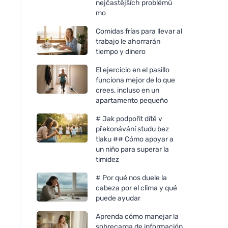
nejčastějších problémů
mo
Comidas frías para llevar al
trabajo le ahorrarán
tiempo y dinero
El ejercicio en el pasillo
funciona mejor de lo que
crees, incluso en un
apartamento pequeño
# Jak podpořit dítě v
překonávání studu bez
tlaku ## Cómo apoyar a
un niño para superar la
timidez
# Por qué nos duele la
cabeza por el clima y qué
puede ayudar
Aprenda cómo manejar la
sobrecarga de información