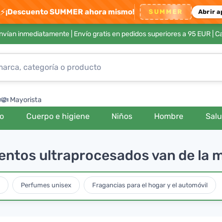
⚡
¡Descuento SUMMER ahora mismo!
SUMMER
Abrir a
envían inmediatamente |
Envío gratis en pedidos superiores a 95 EUR
| C
Mayorista
ro
Cuerpo e higiene
Niños
Hombre
Sal
imentos ultraprocesados van de la
Perfumes unisex
Fragancias para el hogar y el automóvil