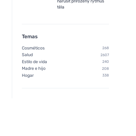
narušit přirozený rytmus
těla
Temas
Cosméticos
268
Salud
2607
Estilo de vida
240
Madre e hijo
208
Hogar
338