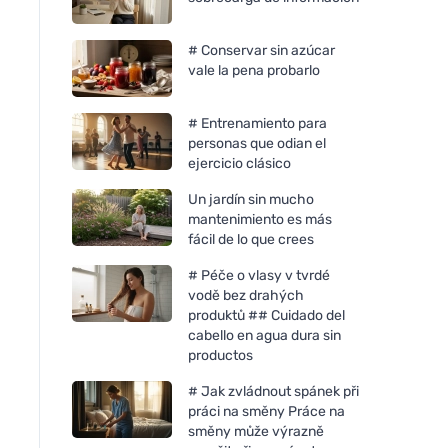
# Conservar sin azúcar
vale la pena probarlo
# Entrenamiento para
personas que odian el
ejercicio clásico
Un jardín sin mucho
mantenimiento es más
fácil de lo que crees
# Péče o vlasy v tvrdé
vodě bez drahých
produktů ## Cuidado del
cabello en agua dura sin
productos
# Jak zvládnout spánek při
práci na směny Práce na
směny může výrazně