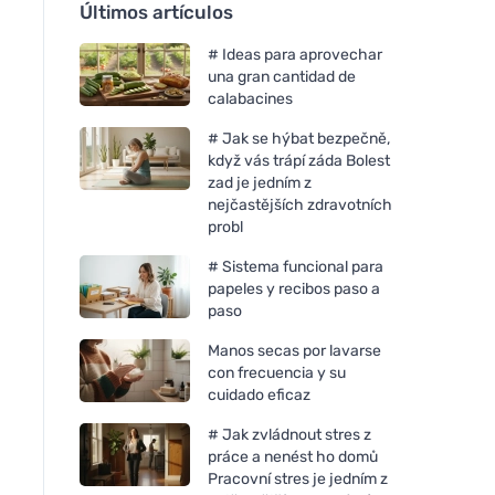
Últimos artículos
# Ideas para aprovechar
una gran cantidad de
calabacines
# Jak se hýbat bezpečně,
když vás trápí záda Bolest
zad je jedním z
nejčastějších zdravotních
probl
# Sistema funcional para
papeles y recibos paso a
paso
Manos secas por lavarse
con frecuencia y su
cuidado eficaz
# Jak zvládnout stres z
práce a nenést ho domů
Pracovní stres je jedním z