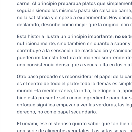
carne. Al principio preparaba platos que simplement
seguían siendo los mismos: pasta sin salsa de carne
no la satisfacía y empezó a experimentar. Hoy cocin
declarado, describe como mejor que la original con 
Esta historia ilustra un principio importante:
no se t
nutricionalmente, sino también en cuanto a sabor y 
contribuye a la sensación de masticación y saciedad.
pueden imitar esta textura de manera sorprendenteme
una consistencia densa que a veces falta en los pl
Otro paso probado es reconsiderar el papel de la car
es el centro de todo el plato: todo lo demás es sim
mundo —la mediterránea, la india, la etíope o la ja
bien está presente solo como ingrediente para dar s
enfoque significa empezar a ver las verduras, las l
derecho, no como papel secundario.
El umami, ese misterioso quinto sabor que tan bien
una serie de alimentos vegetales. Las setas secas, la