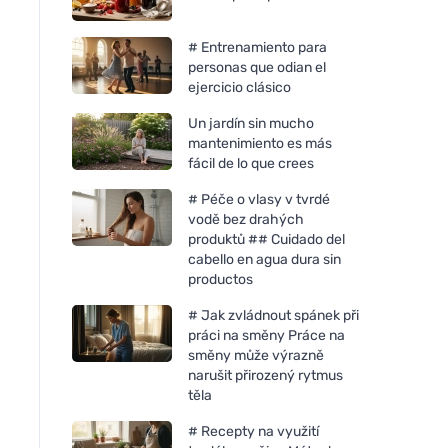
# Entrenamiento para
personas que odian el
ejercicio clásico
Un jardín sin mucho
mantenimiento es más
fácil de lo que crees
# Péče o vlasy v tvrdé
vodě bez drahých
produktů ## Cuidado del
cabello en agua dura sin
productos
Bombus Raw protein Cocoa
Bombus Raw protei
beans 50g
butter 50g
# Jak zvládnout spánek při
práci na směny Práce na
směny může výrazně
narušit přirozený rytmus
těla
# Recepty na využití