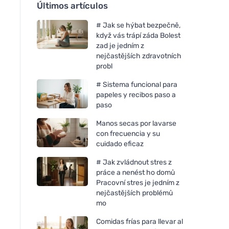
Últimos artículos
# Jak se hýbat bezpečně,
když vás trápí záda Bolest
zad je jedním z
nejčastějších zdravotních
probl
# Sistema funcional para
papeles y recibos paso a
paso
Manos secas por lavarse
con frecuencia y su
cuidado eficaz
# Jak zvládnout stres z
práce a nenést ho domů
Pracovní stres je jedním z
nejčastějších problémů
mo
Comidas frías para llevar al