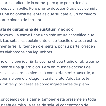
e prescindían de la carne, pero que por lo demás
, sopas sin pollo. Pero pronto descubrió que esa comida
a una boloñesa de lentejas que su pareja, un carnívoro
carne picada de ternera.
rata de quitar, sino de sustituir
. Y no solo
textura. La carne tiene una estructura específica que
 Las setas, especialmente el portobello o la seta ostra,
nte fiel. El tempeh o el seitán, por su parte, ofrecen
atos elaborados con legumbres.
ne en la comida. En la cocina checa tradicional, la carne
plemente una guarnición. Pero en muchas cocinas del
ponesa— la carne o bien está completamente ausente, o
abor, no como protagonista del plato. Adoptar este
egumbres y los cereales como ingredientes de pleno
 conocemos de la carne, también está presente en toda
 pasta de miso, la salsa de soja, el concentrado de