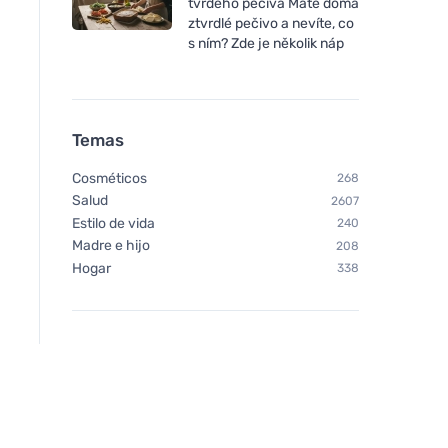
tvrdého pečiva Máte doma
ztvrdlé pečivo a nevíte, co
s ním? Zde je několik náp
Temas
Cosméticos
268
Salud
2607
Estilo de vida
240
Madre e hijo
208
Hogar
338