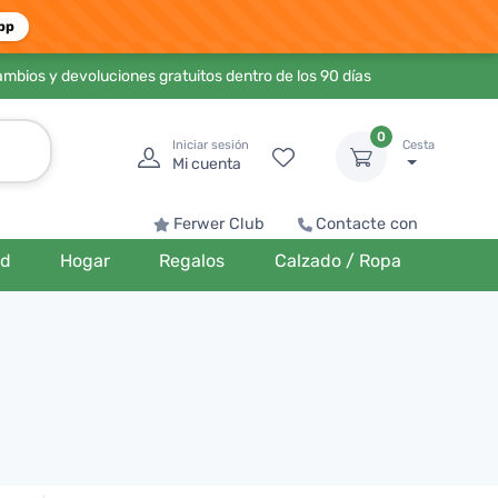
pp
ambios y devoluciones gratuitos dentro de los 90 días
0
Iniciar sesión
Cesta
Mi cuenta
Ferwer Club
Contacte con
ud
Hogar
Regalos
Calzado / Ropa