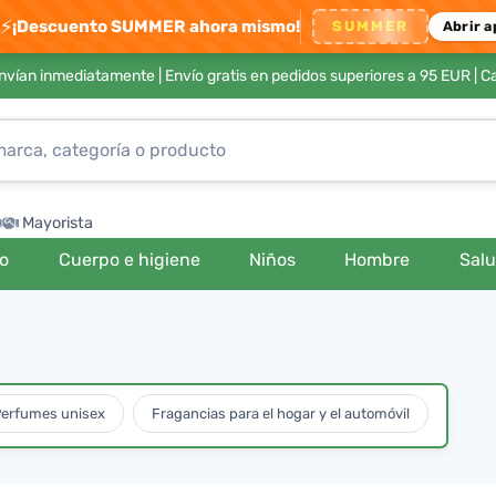
⚡
¡Descuento SUMMER ahora mismo!
SUMMER
Abrir a
envían inmediatamente |
Envío gratis en pedidos superiores a 95 EUR
| C
Mayorista
ro
Cuerpo e higiene
Niños
Hombre
Sal
erfumes unisex
Fragancias para el hogar y el automóvil