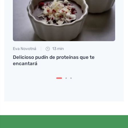
Eva Novotná
13 min
Tomáš
tante
Delicioso pudín de proteínas que te
Cómo
encantará
bien 