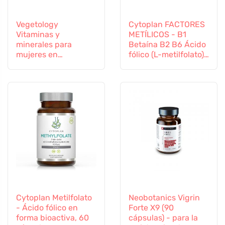
Vegetology
Cytoplan FACTORES
Vitaminas y
METÍLICOS - B1
minerales para
Betaína B2 B6 Ácido
mujeres en
fólico (L-metilfolato)
transición, 60
Vitamina B12 y Zinc,
cápsulas
60 cápsulas
Cytoplan Metilfolato
Neobotanics Vigrin
- Ácido fólico en
Forte X9 (90
forma bioactiva, 60
cápsulas) - para la