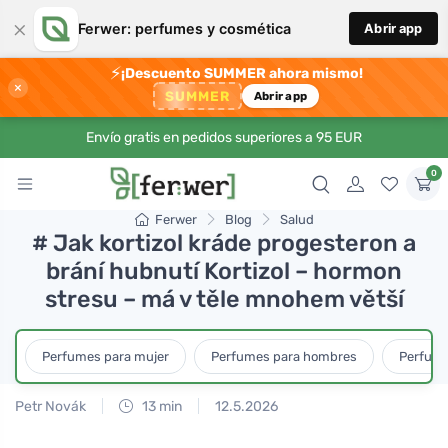
×
Ferwer: perfumes y cosmética
Abrir app
⚡
¡Descuento SUMMER ahora mismo!
×
SUMMER
Abrir app
Envío gratis en pedidos superiores a 95 EUR
0
Ferwer
Blog
Salud
# Jak kortizol kráde progesteron a
brání hubnutí Kortizol – hormon
stresu – má v těle mnohem větší
Perfumes para mujer
Perfumes para hombres
Perfume
Petr Novák
13 min
12.5.2026