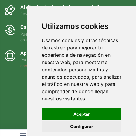
Al día siguiente y de forma gratuita
Envío gratuito para pedidos superiores a 95 EUR
Utilizamos cookies
Cambios y devoluciones gratuitos
Puede devolver o cambiar su pedido en cualquier momento
Usamos cookies y otras técnicas
en un plazo de 90 días
de rastreo para mejorar tu
Apoyamos a Trees.org
experiencia de navegación en
Por cada pedido plantamos un árbol. Leer más
Quiénes
nuestra web, para mostrarte
somos
.
contenidos personalizados y
anuncios adecuados, para analizar
el tráfico en nuestra web y para
comprender de donde llegan
nuestros visitantes.
Aceptar
Configurar