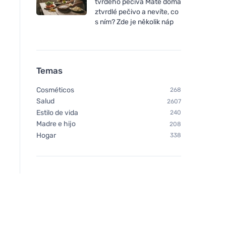
tvrdého pečiva Máte doma
ztvrdlé pečivo a nevíte, co
s ním? Zde je několik náp
Temas
Cosméticos
268
Salud
2607
Estilo de vida
240
Madre e hijo
208
Hogar
338