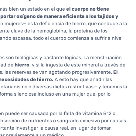
más bien un estado en el que
el cuerpo no tiene
portar oxígeno de manera eficiente a los tejidos y
 mujeres— es la deficiencia de hierro, que conduce a la
nte clave de la hemoglobina, la proteína de los
ando escasea, todo el cuerpo comienza a sufrir a nivel
 son biológicas y bastante lógicas. La menstruación
dad de
hierro
, y si la ingesta de este mineral a través de
as, las reservas se van agotando progresivamente.
El
necesidades de hierro.
A esto hay que añadir las
arianismo o diversas dietas restrictivas— y tenemos la
forma silenciosa incluso en una mujer que, por lo
én puede ser causada por la falta de vitamina B12 o
 absorción de nutrientes o sangrado excesivo por causas
rtante investigar la causa real, en lugar de tomar
tar previamente a un médico.