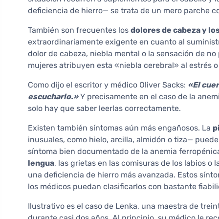
deficiencia de hierro— se trata de un mero parche c
También son frecuentes los
dolores de cabeza y l
extraordinariamente exigente en cuanto al suminist
dolor de cabeza, niebla mental o la sensación de no
mujeres atribuyen esta «niebla cerebral» al estrés o 
Como dijo el escritor y médico Oliver Sacks:
«El cue
escucharlo.»
Y precisamente en el caso de la anemi
solo hay que saber leerlas correctamente.
Existen también síntomas aún más engañosos. La
p
inusuales, como hielo, arcilla, almidón o tiza— pued
síntoma bien documentado de la anemia ferropénic
lengua
, las grietas en las comisuras de los labios o
una deficiencia de hierro más avanzada. Estos sínt
los médicos puedan clasificarlos con bastante fiabil
Ilustrativo es el caso de Lenka, una maestra de trei
durante casi dos años. Al principio, su médico le r