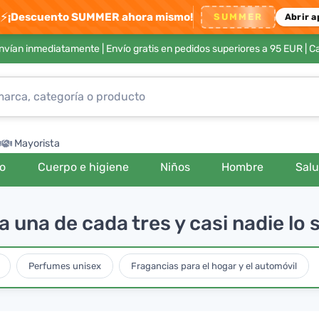
⚡
¡Descuento SUMMER ahora mismo!
SUMMER
Abrir a
envían inmediatamente |
Envío gratis en pedidos superiores a 95 EUR
| C
Mayorista
ro
Cuerpo e higiene
Niños
Hombre
Sal
 una de cada tres y casi nadie lo 
Perfumes unisex
Fragancias para el hogar y el automóvil