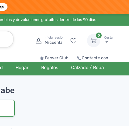
pp
ambios y devoluciones gratuitos dentro de los 90 días
0
Iniciar sesión
Cesta
Mi cuenta
Ferwer Club
Contacte con
ud
Hogar
Regalos
Calzado / Ropa
sabe