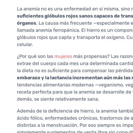
La anemia no es una enfermedad en sí misma, sino 
suficientes glóbulos rojos sanos capaces de trans
órganos
. La causa más frecuente —especialmente en
llamada anemia ferropénica. El hierro es un compone
glóbulos rojos que capta y transporta el oxígeno. Cu
celular.
¿Por qué son las
mujeres
más propensas? Las razones
extrae del cuerpo cada mes una determinada canti
la dieta no es suficiente para compensar las pérdid
embarazo y la lactancia incrementan aún más las 
tendencias alimentarias modernas —veganismo, veget
receta perfecta para que la anemia se desarrolle de 
demás, se siente relativamente sana.
Además de la deficiencia de hierro, la anemia tambi
ácido fólico, enfermedades crónicas, trastornos de
distintas a la menstruación. Por eso siempre es impo
simplemente suplementos de venta libre sin consul