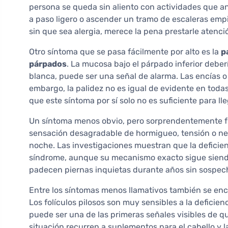
persona se queda sin aliento con actividades que a
a paso ligero o ascender un tramo de escaleras empi
sin que sea alergia, merece la pena prestarle atenci
Otro síntoma que se pasa fácilmente por alto es la
p
párpados
. La mucosa bajo el párpado inferior deberí
blanca, puede ser una señal de alarma. Las encías o
embargo, la palidez no es igual de evidente en todas 
que este síntoma por sí solo no es suficiente para ll
Un síntoma menos obvio, pero sorprendentemente f
sensación desagradable de hormigueo, tensión o nec
noche. Las investigaciones muestran que la deficie
síndrome, aunque su mecanismo exacto sigue siend
padecen piernas inquietas durante años sin sospech
Entre los síntomas menos llamativos también se en
Los folículos pilosos son muy sensibles a la deficienc
puede ser una de las primeras señales visibles de q
situación recurren a suplementos para el cabello y 