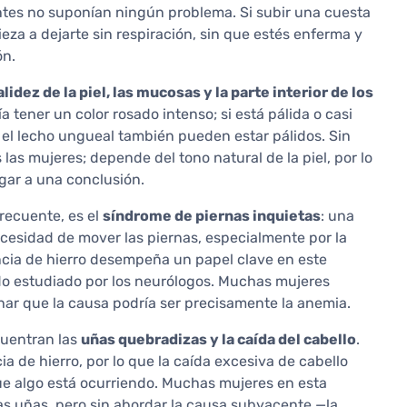
ntes no suponían ningún problema. Si subir una cuesta
eza a dejarte sin respiración, sin que estés enferma y
ón.
alidez de la piel, las mucosas y la parte interior de los
a tener un color rosado intenso; si está pálida o casi
 el lecho ungueal también pueden estar pálidos. Sin
las mujeres; depende del tono natural de la piel, por lo
egar a una conclusión.
recuente, es el
síndrome de piernas inquietas
: una
esidad de mover las piernas, especialmente por la
ncia de hierro desempeña un papel clave en este
o estudiado por los neurólogos. Muchas mujeres
ar que la causa podría ser precisamente la anemia.
cuentran las
uñas quebradizas y la caída del cabello
.
ia de hierro, por lo que la caída excesiva de cabello
ue algo está ocurriendo. Muchas mujeres en esta
las uñas, pero sin abordar la causa subyacente —la