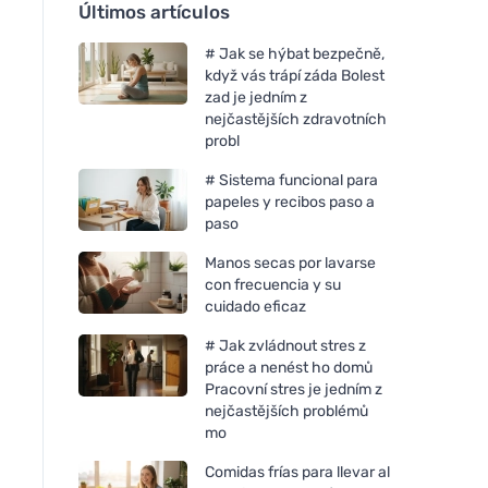
Últimos artículos
# Jak se hýbat bezpečně,
když vás trápí záda Bolest
zad je jedním z
nejčastějších zdravotních
probl
# Sistema funcional para
papeles y recibos paso a
paso
Manos secas por lavarse
con frecuencia y su
cuidado eficaz
# Jak zvládnout stres z
práce a nenést ho domů
Pracovní stres je jedním z
nejčastějších problémů
mo
Comidas frías para llevar al