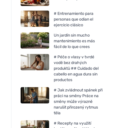
# Entrenamiento para
personas que odian el
ejercicio clásico
Un jardín sin mucho
mantenimiento es más
fácil de lo que crees
# Péče o vlasy v tvrdé
vodě bez drahých
produktů ## Cuidado del
cabello en agua dura sin
Cytoplan FACTORES
Cytoplan Metilfolato
productos
METÍLICOS - B1 Betaína B2
fólico en forma bioa
B6 Ácido fólico (L-
cápsulas
# Jak zvládnout spánek při
metilfolato) Vitamina B12 y
práci na směny Práce na
Zinc, 60 cápsulas
směny může výrazně
narušit přirozený rytmus
těla
# Recepty na využití