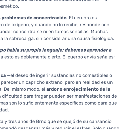
osmético.
os problemas de concentración
. El cerebro es
ro de oxígeno, y cuando no lo recibe, responde con
 poder concentrarse ni en tareas sencillas. Muchas
a la sobrecarga, sin considerar una causa fisiológica.
rpo habla su propio lenguaje; debemos aprender a
a esto es doblemente cierto. El cuerpo envía señales;
ica
—el deseo de ingerir sustancias no comestibles o
e parecer un capricho extraño, pero en realidad es un
a. Del mismo modo, el
ardor o enrojecimiento de la
 la dificultad para tragar pueden ser manifestaciones de
omas son lo suficientemente específicos como para que
idad.
nta y tres años de Brno que se quejó de su cansancio
ecomendó descansar más y reducir el estrés. Solo cuando