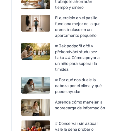
trabajo le ahorrarán
tiempo y dinero
El ejercicio en el pasillo
funciona mejor de lo que
crees, incluso en un
apartamento pequeño
# Jak podpořit dítě v
překonávání studu bez
tlaku ## Cómo apoyar a
un niño para superar la
timidez
# Por qué nos duele la
cabeza por el clima y qué
puede ayudar
Aprenda cómo manejar la
sobrecarga de información
# Conservar sin azúcar
vale la pena probarlo