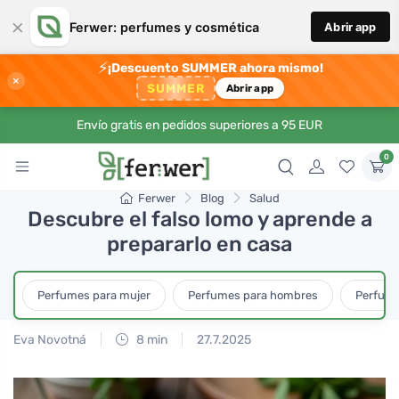
×
Ferwer: perfumes y cosmética
Abrir app
⚡
¡Descuento SUMMER ahora mismo!
×
SUMMER
Abrir app
Envío gratis en pedidos superiores a 95 EUR
0
Ferwer
Blog
Salud
Descubre el falso lomo y aprende a
prepararlo en casa
Perfumes para mujer
Perfumes para hombres
Perfume
Eva Novotná
8 min
27.7.2025