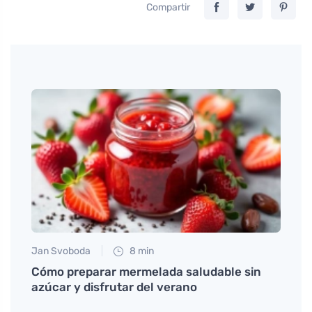
Compartir
Jan Svoboda
8 min
Petr N
je en
Cómo preparar mermelada saludable sin
# Cóm
azúcar y disfrutar del verano
por q
soluc