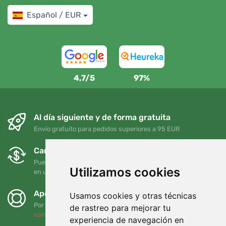
Español / EUR
4,7/5
97%
Al día siguiente y de forma gratuita
Envío gratuito para pedidos superiores a 95 EUR
Cambios y devoluciones gratuitos
Puede devolver o cambiar su pedido en cualquier momento
Utilizamos cookies
en un plazo de 90 días
Apoyamos a Trees.org
Usamos cookies y otras técnicas
Por cada pedido plantamos un árbol. Leer más
Quiénes
de rastreo para mejorar tu
somos
.
experiencia de navegación en