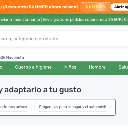
⚡
¡Descuento SUMMER ahora mismo!
SUMMER
Abrir a
envían inmediatamente |
Envío gratis en pedidos superiores a 95 EUR
| C
Mayorista
ro
Cuerpo e higiene
Niños
Hombre
Sal
 adaptarlo a tu gusto
erfumes unisex
Fragancias para el hogar y el automóvil