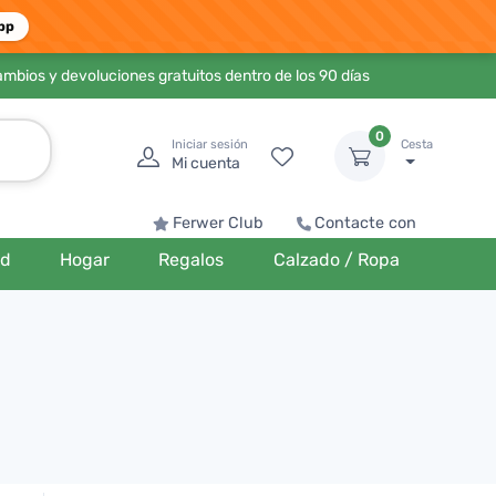
pp
ambios y devoluciones gratuitos dentro de los 90 días
0
Iniciar sesión
Cesta
Mi cuenta
Ferwer Club
Contacte con
ud
Hogar
Regalos
Calzado / Ropa