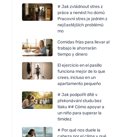
# Jak zvládnout stres z
práce a nenést ho domů
Pracovní stres je jedním z
nejčastějších problémů
mo
Comidas frías para llevar al
trabajo le ahorrarán
tiempo y dinero
El ejercicio en el pasillo
funciona mejor de lo que
crees, incluso en un
apartamento pequeño
# Jak podpořit dítě v
překonávání studu bez
tlaku ## Cómo apoyar a
un niño para superar la
timidez
# Por qué nos duele la
cabeza por el clima y qué