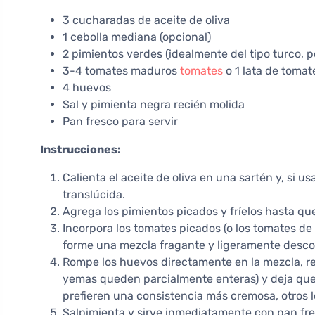
3 cucharadas de aceite de oliva
1 cebolla mediana (opcional)
2 pimientos verdes (idealmente del tipo turco, p
3-4 tomates maduros
tomates
o 1 lata de tomat
4 huevos
Sal y pimienta negra recién molida
Pan fresco para servir
Instrucciones:
Calienta el aceite de oliva en una sartén y, si u
translúcida.
Agrega los pimientos picados y fríelos hasta 
Incorpora los tomates picados (o los tomates de
forme una mezcla fragante y ligeramente desc
Rompe los huevos directamente en la mezcla, r
yemas queden parcialmente enteras) y deja que
prefieren una consistencia más cremosa, otros l
Salpimienta y sirve inmediatamente con pan fre