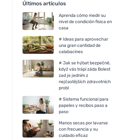
Últimos artículos
Aprenda cómo medir su
nivel de condición física en
casa
# Ideas para aprovechar
una gran cantidad de
calabacines
# Jak se hýbat bezpečně,
když vás trápí záda Bolest
zad je jedním z
nejčastějších zdravotních
probl
# Sistema funcional para
papeles y recibos paso a
paso
Manos secas por lavarse
con frecuencia y su
cuidado eficaz