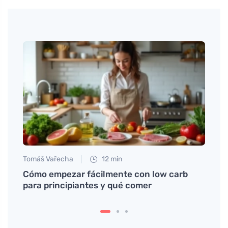
Tomáš Vařecha
12 min
Anna 
s
Cómo empezar fácilmente con low carb
Prueb
para principiantes y qué comer
calen