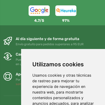
4,7/5
97%
Al día siguiente y de forma gratuita
Envío gratuito para pedidos superiores a 95 EUR
Cambios y devoluciones gratuitos
Puede devolver o cambiar su pedido en cualquier momento
Utilizamos cookies
en un plazo de 90 días
Apoyamos a Trees.org
Usamos cookies y otras técnicas
Por cada pedido plantamos un árbol. Leer más
Quiénes
de rastreo para mejorar tu
somos
.
experiencia de navegación en
nuestra web, para mostrarte
contenidos personalizados y
anuncios adecuados, para analizar