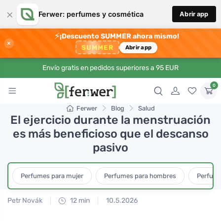
×
Ferwer: perfumes y cosmética
Abrir app
⚡
¡Descuento SUMMER ahora mismo!
×
SUMMER
Abrir app
Envío gratis en pedidos superiores a 95 EUR
0
Ferwer
Blog
Salud
El ejercicio durante la menstruación
es más beneficioso que el descanso
pasivo
Perfumes para mujer
Perfumes para hombres
Perfume
Petr Novák
12 min
10.5.2026