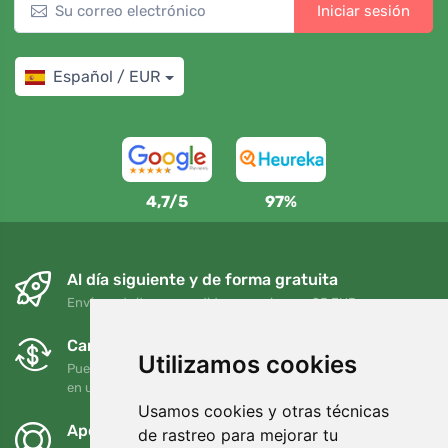
Iniciar sesión
Español / EUR
4,7/5
97%
Al día siguiente y de forma gratuita
Envío gratuito para pedidos superiores a 95 EUR
Cambios y devoluciones gratuitos
Utilizamos cookies
Puede devolver o cambiar su pedido en cualquier momento
en un plazo de 90 días
Usamos cookies y otras técnicas
Apoyamos a Trees.org
de rastreo para mejorar tu