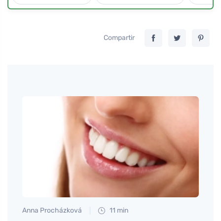
Compartir
Anna Procházková
11 min
Petr N