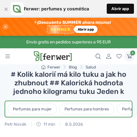
×
Ferwer: perfumes y cosmética
Abrir app
⚡
¡Descuento SUMMER ahora mismo!
×
SUMMER
Abrir app
Envío gratis en pedidos superiores a 95 EUR
0
Ferwer
Blog
Salud
# Kolik kalorií má kilo tuku a jak ho
zhubnout ## Kalorická hodnota
jednoho kilogramu tuku Jeden k
Perfumes para mujer
Perfumes para hombres
Perfume
Petr Novák
11 min
8.5.2026