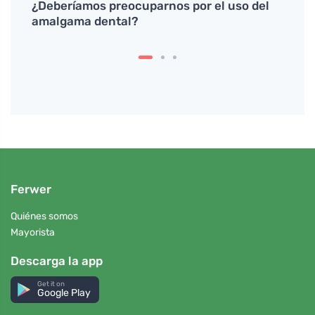
lsa
¿Deberíamos preocuparnos por el uso del
Los m
amalgama dental?
mayo
cambi
Ferwer
Quiénes somos
Mayorista
Descarga la app
Get it on
Google Play