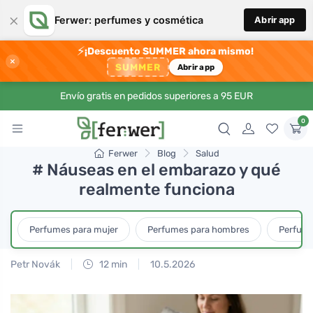
×
Ferwer: perfumes y cosmética
Abrir app
⚡
¡Descuento SUMMER ahora mismo!
×
SUMMER
Abrir app
Envío gratis en pedidos superiores a 95 EUR
0
Ferwer
Blog
Salud
# Náuseas en el embarazo y qué
realmente funciona
Perfumes para mujer
Perfumes para hombres
Perfume
Petr Novák
12 min
10.5.2026