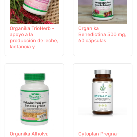
Organika TrioHerb -
Organika
apoyo a la
Benedictina 500 mg,
producción de leche,
60 cápsulas
lactancia y
amamantamiento, 60
cápsulas
Organika Alholva
Cytoplan Pregna-