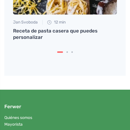
Jan Svoboda
12 min
Tomáš
na en
Receta de pasta casera que puedes
Inspí
personalizar
place
Ferwer
Quiénes somos
Mayorista