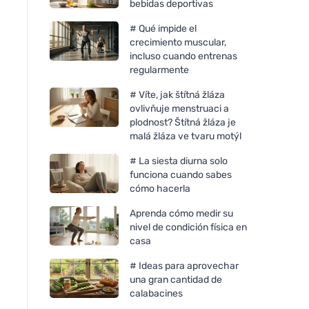
bebidas deportivas
# Qué impide el
crecimiento muscular,
incluso cuando entrenas
regularmente
# Víte, jak štítná žláza
ovlivňuje menstruaci a
plodnost? Štítná žláza je
malá žláza ve tvaru motýl
# La siesta diurna solo
funciona cuando sabes
cómo hacerla
Aprenda cómo medir su
nivel de condición física en
casa
# Ideas para aprovechar
una gran cantidad de
calabacines