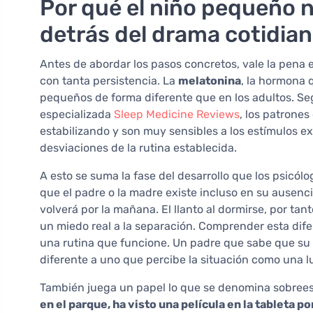
Por qué el niño pequeño no
detrás del drama cotidia
Antes de abordar los pasos concretos, vale la pena 
con tanta persistencia. La
melatonina
, la hormona q
pequeños de forma diferente que en los adultos. Se
especializada
Sleep Medicine Reviews
, los patrone
estabilizando y son muy sensibles a los estímulos e
desviaciones de la rutina establecida.
A esto se suma la fase del desarrollo que los psicó
que el padre o la madre existe incluso en su ausenc
volverá por la mañana. El llanto al dormirse, por ta
un miedo real a la separación. Comprender esta dif
una rutina que funcione. Un padre que sabe que su 
diferente a uno que percibe la situación como una l
También juega un papel lo que se denomina sobree
en el parque, ha visto una película en la tableta 