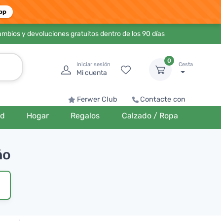
pp
ambios y devoluciones gratuitos dentro de los 90 días
0
Iniciar sesión
Cesta
Mi cuenta
Ferwer Club
Contacte con
ud
Hogar
Regalos
Calzado / Ropa
ño