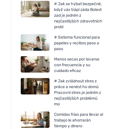
# Jak se hýbat bezpečně,
když vás trápí záda Bolest
zad je jedním z
nejčastějších zdravotních
probl
# Sistema funcional para
papeles y recibos paso a
paso
Manos secas por lavarse
con frecuencia y su
cuidado eficaz
# Jak zvládnout stres z
Jack n Jill Cepillo de dientes
Nobilis Tilia Aceite 
práce a nenést ho domů
de silicona cepillo de dientes
dentición del bebé
Pracovní stres je jedním z
de dedo para bebés (2pcs)
Jakoubek 10ml
nejčastějších problémů
caso - para niños de 6 a 12
mo
meses
Comidas frías para llevar al
trabajo le ahorrarán
tiempo y dinero