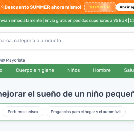
⚡
¡Descuento SUMMER ahora mismo!
SUMMER
Abrir a
envían inmediatamente |
Envío gratis en pedidos superiores a 95 EUR
| C
Mayorista
ro
Cuerpo e higiene
Niños
Hombre
Sal
ejorar el sueño de un niño peque
Perfumes unisex
Fragancias para el hogar y el automóvil