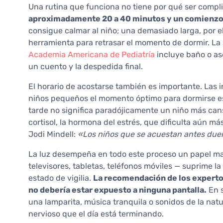
Una rutina que funciona no tiene por qué ser compli
aproximadamente 20 a 40 minutos y un comienzo y
consigue calmar al niño; una demasiado larga, por el
herramienta para retrasar el momento de dormir. La 
Academia Americana de Pediatría
incluye baño o ase
un cuento y la despedida final.
El horario de acostarse también es importante. Las
niños pequeños el momento óptimo para dormirse es e
tarde no significa paradójicamente un niño más can
cortisol, la hormona del estrés, que dificulta aún má
Jodi Mindell:
«Los niños que se acuestan antes duer
La luz desempeña en todo este proceso un papel may
televisores, tabletas, teléfonos móviles — suprime 
estado de vigilia.
La recomendación de los expertos 
no debería estar expuesto a ninguna pantalla.
En s
una lamparita, música tranquila o sonidos de la natu
nervioso que el día está terminando.