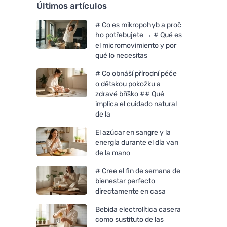
Últimos artículos
# Co es mikropohyb a proč
ho potřebujete → # Qué es
el micromovimiento y por
qué lo necesitas
# Co obnáší přírodní péče
o dětskou pokožku a
zdravé bříško ## Qué
implica el cuidado natural
de la
El azúcar en sangre y la
energía durante el día van
de la mano
# Cree el fin de semana de
bienestar perfecto
directamente en casa
Bebida electrolítica casera
como sustituto de las