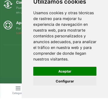
Utilizamos cookies
Cambios y devoluciones gratuitos
Puede devolver o cambiar su pedido en cualquier momento
Usamos cookies y otras técnicas
en un plazo de 90 días
de rastreo para mejorar tu
Apoyamos a Trees.org
experiencia de navegación en
Por cada pedido plantamos un árbol. Leer más
Quiénes
nuestra web, para mostrarte
somos
.
contenidos personalizados y
anuncios adecuados, para analizar
el tráfico en nuestra web y para
comprender de donde llegan
nuestros visitantes.
Aceptar
Configurar
Categoría
Buscar
Cesta
© Topshelf s.r.o. Todos los derechos reservados.