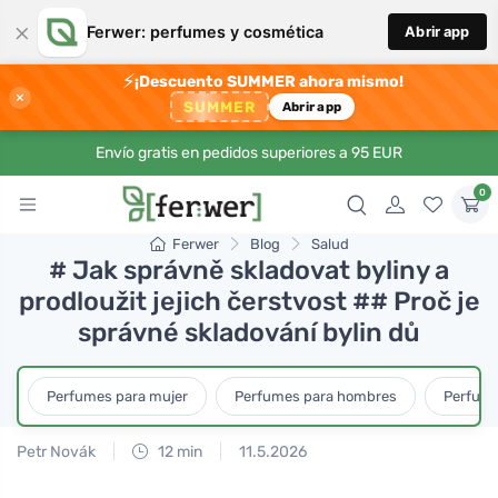
×
Ferwer: perfumes y cosmética
Abrir app
⚡
¡Descuento SUMMER ahora mismo!
×
SUMMER
Abrir app
Envío gratis en pedidos superiores a 95 EUR
0
Ferwer
Blog
Salud
# Jak správně skladovat byliny a
prodloužit jejich čerstvost ## Proč je
správné skladování bylin dů
Perfumes para mujer
Perfumes para hombres
Perfume
Petr Novák
12 min
11.5.2026