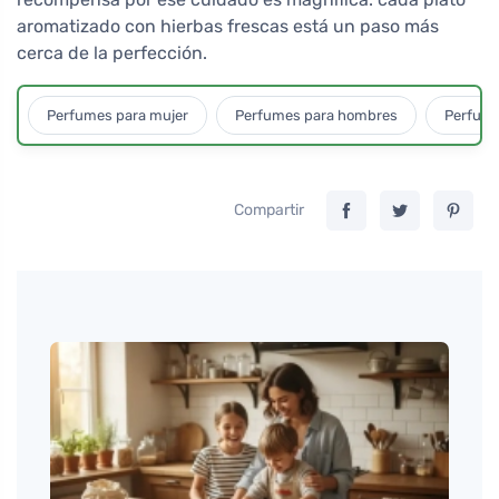
aromatizado con hierbas frescas está un paso más
cerca de la perfección.
Perfumes para mujer
Perfumes para hombres
Perfume
Compartir
Tomáš
La be
salud