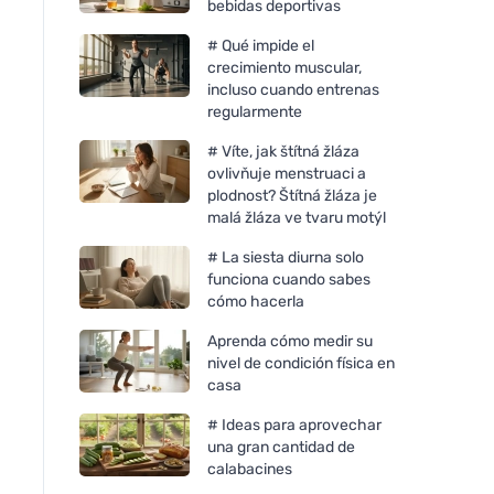
bebidas deportivas
# Qué impide el
crecimiento muscular,
incluso cuando entrenas
regularmente
# Víte, jak štítná žláza
ovlivňuje menstruaci a
plodnost? Štítná žláza je
malá žláza ve tvaru motýl
# La siesta diurna solo
funciona cuando sabes
cómo hacerla
Aprenda cómo medir su
nivel de condición física en
casa
# Ideas para aprovechar
una gran cantidad de
calabacines