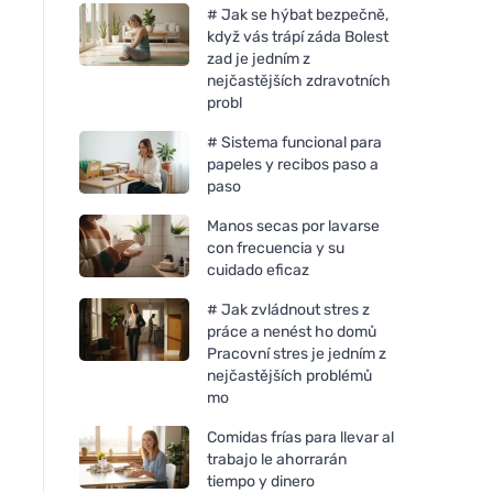
# Jak se hýbat bezpečně,
když vás trápí záda Bolest
zad je jedním z
nejčastějších zdravotních
probl
# Sistema funcional para
papeles y recibos paso a
paso
Manos secas por lavarse
con frecuencia y su
cuidado eficaz
# Jak zvládnout stres z
práce a nenést ho domů
Pracovní stres je jedním z
nejčastějších problémů
mo
Comidas frías para llevar al
trabajo le ahorrarán
tiempo y dinero