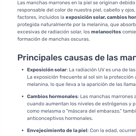
Las manchas marrones en la piel se originan debido
responsable del color de nuestra piel, cabello y oj
factores, incluidos la
exposición solar, cambios h
protegida naturalmente por la melanina, que absorbe 
excesivas de radiación solar, los
melanocitos
comien
formación de manchas oscuras.
Principales causas de las ma
Exposición solar
: La radiación UV es una de la
La exposición frecuente al sol sin la protecci
melanina, lo que lleva a la aparición de las lla
Cambios hormonales
: Las manchas marrones 
cuando aumentan los niveles de estrógenos y p
como melasma o "máscara del embarazo," tamb
anticonceptivos hormonales.
Envejecimiento de la piel
: Con la edad, ocurre