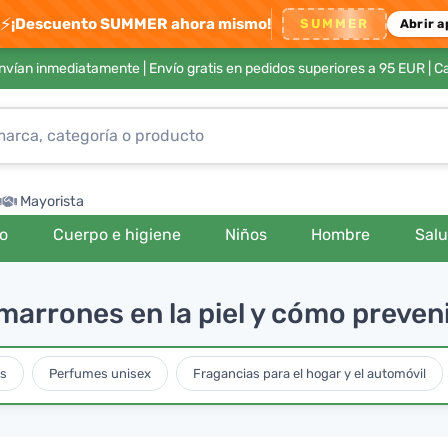
⚡
¡Descuento SUMMER ahora mismo!
SUMMER
Abrir a
envían inmediatamente |
Envío gratis en pedidos superiores a 95 EUR
| C
Mayorista
ro
Cuerpo e higiene
Niños
Hombre
Sal
arrones en la piel y cómo preveni
es
Perfumes unisex
Fragancias para el hogar y el automóvil