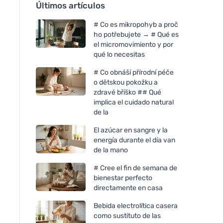
Últimos artículos
# Co es mikropohyb a proč
ho potřebujete → # Qué es
el micromovimiento y por
qué lo necesitas
# Co obnáší přírodní péče
o dětskou pokožku a
zdravé bříško ## Qué
implica el cuidado natural
de la
El azúcar en sangre y la
energía durante el día van
de la mano
# Cree el fin de semana de
bienestar perfecto
directamente en casa
Bebida electrolítica casera
como sustituto de las