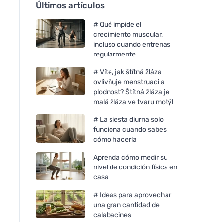
Últimos artículos
# Qué impide el
crecimiento muscular,
incluso cuando entrenas
regularmente
# Víte, jak štítná žláza
ovlivňuje menstruaci a
plodnost? Štítná žláza je
malá žláza ve tvaru motýl
# La siesta diurna solo
funciona cuando sabes
cómo hacerla
Aprenda cómo medir su
nivel de condición física en
casa
# Ideas para aprovechar
una gran cantidad de
calabacines