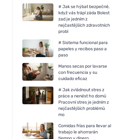
# Jak se hýbat bezpečně,
když vás trápí záda Bolest
zad je jedním z
nejčastějších zdravotních
probl
# Sistema funcional para
papeles y recibos paso a
paso
Manos secas por lavarse
con frecuencia y su
cuidado eficaz
# Jak zvládnout stres z
práce a nenést ho domů
Pracovní stres je jedním z
nejčastějších problémů
mo
Comidas frías para llevar al
trabajo le ahorrarán
tiempo y dinero