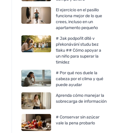
El ejercicio en el pasillo
funciona mejor de lo que
crees, incluso en un
apartamento pequeño
# Jak podpořit dítě v
překonávání studu bez
tlaku ## Cómo apoyar a
un niño para superar la
timidez
# Por qué nos duele la
cabeza por el clima y qué
puede ayudar
Aprenda cómo manejar la
sobrecarga de información
# Conservar sin azúcar
vale la pena probarlo