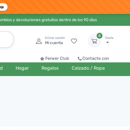
pp
ambios y devoluciones gratuitos dentro de los 90 días
0
Iniciar sesión
Cesta
Mi cuenta
Ferwer Club
Contacte con
ud
Hogar
Regalos
Calzado / Ropa