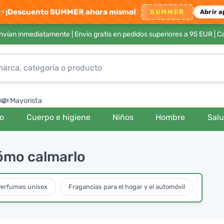
⚡
¡Descuento SUMMER ahora mismo!
SUMMER
Abrir a
envían inmediatamente |
Envío gratis en pedidos superiores a 95 EUR
| C
Mayorista
ro
Cuerpo e higiene
Niños
Hombre
Sal
cómo calmarlo
erfumes unisex
Fragancias para el hogar y el automóvil