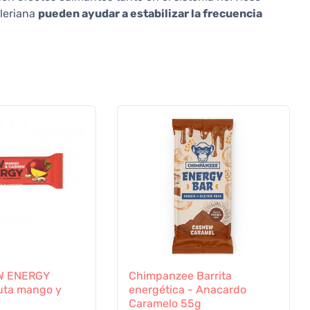
aleriana
pueden ayudar a estabilizar la frecuencia
W ENERGY
Chimpanzee Barrita
ruta mango y
energética - Anacardo
Caramelo 55g