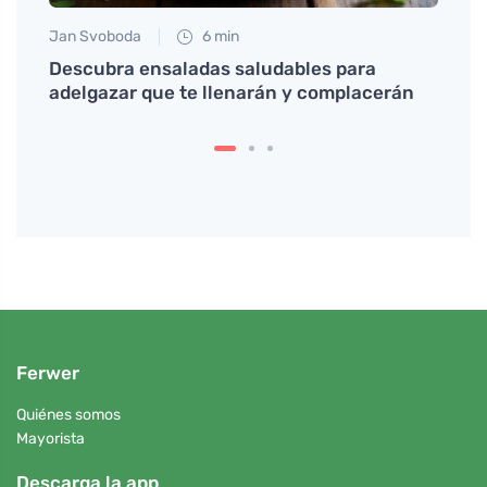
Jan Svoboda
6 min
Anna 
na
Descubra ensaladas saludables para
El co
ena
adelgazar que te llenarán y complacerán
mesa 
picni
Ferwer
Quiénes somos
Mayorista
Descarga la app