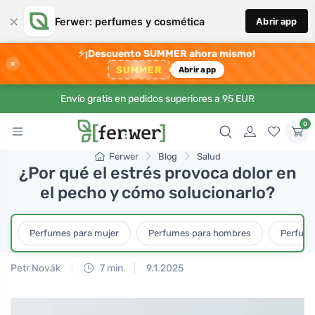
×
Ferwer: perfumes y cosmética
Abrir app
⚡
¡Descuento SUMMER ahora mismo!
×
SUMMER
Abrir app
Envío gratis en pedidos superiores a 95 EUR
0
Ferwer
Blog
Salud
¿Por qué el estrés provoca dolor en
el pecho y cómo solucionarlo?
Perfumes para mujer
Perfumes para hombres
Perfume
Petr Novák
7 min
9.1.2025